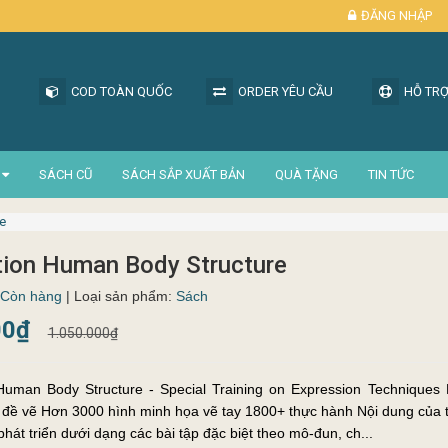
ĐĂNG NHẬP
COD TOÀN QUỐC
ORDER YÊU CẦU
HỖ TRỢ
SÁCH CŨ
SÁCH SẮP XUẤT BẢN
QUÀ TẶNG
TIN TỨC
e
ion Human Body Structure
Còn hàng
| Loại sản phẩm:
Sách
00₫
1.050.000₫
man Body Structure - Special Training on Expression Techniques Kiến thức về
c hành Nội dung của toàn bộ cuốn
hát triển dưới dạng các bài tập đặc biệt theo mô-đun, ch...