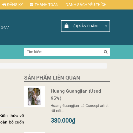
ĐĂNG KÝ
THANH TOÁN
DANH SÁCH YÊU THÍCH
(0)
SẢN PHẨM
 24/7
SẢN PHẨM LIÊN QUAN
Huang Guangjian (Used
95%)
Huang Guangjian Là Concept artist
rất nổi...
380.000₫