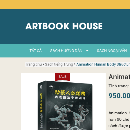
TẤT CẢ
SÁCH HƯỚNG DẪN
SÁCH NGOẠI VĂN
Trang chủ
Sách tiếng Trung
Animation Human Body Structur
Animat
Tình trạng:
950.0
Animation Hu
hơn 90 chủ đề vẽ Hơn 3000 hình minh họa vẽ tay 1800+ thự
sách được p