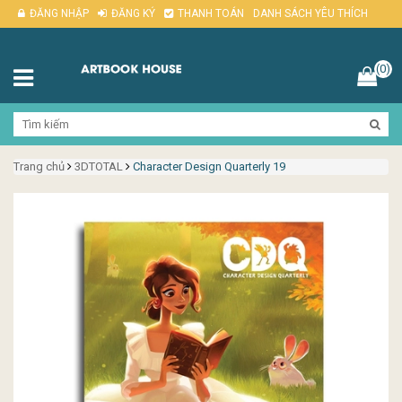
ĐĂNG NHẬP
ĐĂNG KÝ
THANH TOÁN
DANH SÁCH YÊU THÍCH
(0)
Trang chủ
3DTOTAL
Character Design Quarterly 19