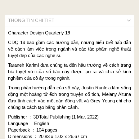
THÔNG TIN CHI TIẾT
Character Design Quarterly 19
CDQ 19 bao gồm các hướng dẫn, những hiểu biết hấp dẫn
về cách làm việc trong ngành và các tác phẩm nghệ thuật
tuyệt đẹp của các nghệ sĩ.
Taraneh Karimi đưa chúng ta đến hậu trường về cách trang
bìa tuyệt vời của số báo này được tạo ra và chia sẻ kinh
nghiệm của cô ấy trong ngành.
Trong phần hướng dẫn của số này, Justin Runfola làm sống
động một hoàng tử ếch trong truyện cổ tích, Melany Altuna
đưa tính cách vào một dàn động vật và Grey Young chỉ cho
chúng ta cách tạo bảng phân cảnh.
Publisher ‏ : ‎ 3DTotal Publishing (1 Mar. 2022)
Language ‏ : ‎ English
Paperback ‏ : ‎ 104 pages
Dimensions ‏ : ‎ 20.83 x 1.02 x 26.67 cm