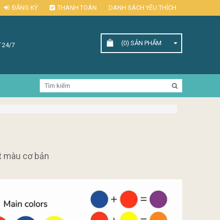
ĐĂNG KÝ
THANH TOÁN
DANH SÁCH YÊU THÍCH
(0)
SẢN PHẨM
 24/7
t màu cơ bản