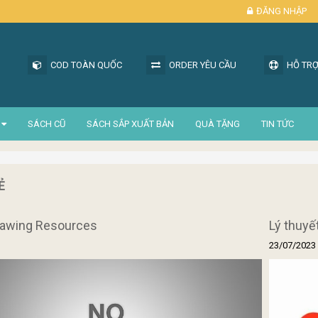
ĐĂNG NHẬP
COD TOÀN QUỐC
ORDER YÊU CẦU
HỖ TRỢ
SÁCH CŨ
SÁCH SẮP XUẤT BẢN
QUÀ TẶNG
TIN TỨC
Ẻ
rawing Resources
Lý thuyế
23/07/2023