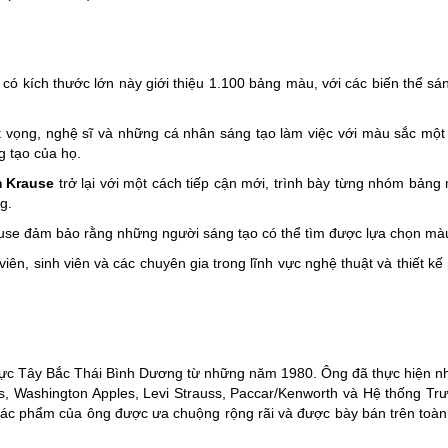
 kích thước lớn này giới thiệu 1.100 bảng màu, với các biến thể sáng
 vọng, nghệ sĩ và những cá nhân sáng tạo làm việc với màu sắc một p
g tạo của họ.
m Krause
trở lại với một cách tiếp cận mới, trình bày từng nhóm bảng
g.
use đảm bảo rằng những người sáng tạo có thể tìm được lựa chọn màu
viên, sinh viên và các chuyên gia trong lĩnh vực nghệ thuật và thiế
khu vực Tây Bắc Thái Bình Dương từ những năm 1980. Ông đã thực hiện n
s, Washington Apples, Levi Strauss, Paccar/Kenworth và Hệ thống Trư
c tác phẩm của ông được ưa chuộng rộng rãi và được bày bán trên toà