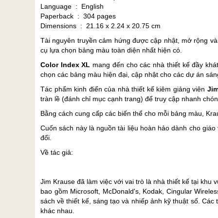
Language ‏ : ‎ English
Paperback ‏ : ‎ 304 pages
Dimensions ‏ : ‎ 21.16 x 2.24 x 20.75 cm
Tài nguyên truyền cảm hứng được cập nhật, mở rộng và có
cụ lựa chọn bảng màu toàn diện nhất hiện có.
Color Index XL
mang đến cho các nhà thiết kế đầy khát
chọn các bảng màu hiện đại, cập nhật cho các dự án sán
Tác phẩm kinh điển của nhà thiết kế kiêm giảng viên
Ji
tràn lề (đánh chỉ mục cạnh trang) để truy cập nhanh chón
Bằng cách cung cấp các biến thể cho mỗi bảng màu, Kra
Cuốn sách này là nguồn tài liệu hoàn hảo dành cho giáo 
đổi.
Về tác giả:
Jim Krause đã làm việc với vai trò là nhà thiết kế tại 
bao gồm Microsoft, McDonald's, Kodak, Cingular Wireles
sách về thiết kế, sáng tạo và nhiếp ảnh kỹ thuật số. Cá
khác nhau.