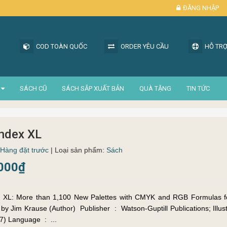
ĐĂNG NHẬP
COD TOÀN QUỐC
ORDER YÊU CẦU
HỖ TRỢ
SÁCH CŨ
SÁCH SẮP XUẤT BẢN
QUÀ TẶNG
TIN TỨC
Index XL
Hàng đặt trước
| Loại sản phẩm:
Sách
.000₫
x XL: More than 1,100 New Palettes with CMYK and RGB Formulas f
e (Author) Publisher ‏ : ‎ Watson-Guptill Publications; Illustrated edition
(7 Nov. 2017) Language ‏ : ‎ ...