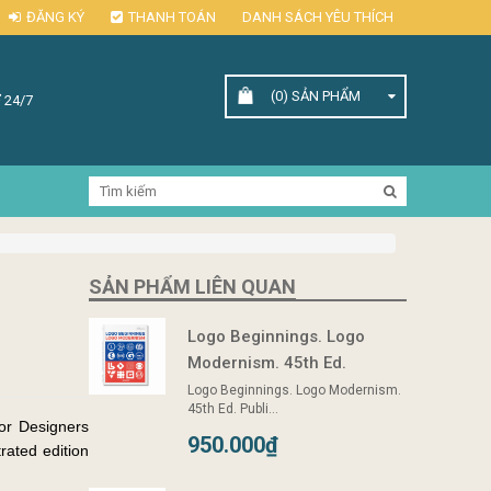
ĐĂNG KÝ
THANH TOÁN
DANH SÁCH YÊU THÍCH
(0)
SẢN PHẨM
 24/7
SẢN PHẨM LIÊN QUAN
Logo Beginnings. Logo
Modernism. 45th Ed.
Logo Beginnings. Logo Modernism.
45th Ed. Publi...
or Designers
950.000₫