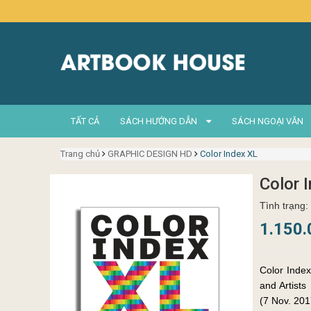
TẤT CẢ
SÁCH HƯỚNG DẪN
SÁCH NGOẠI VĂN
Trang chủ
GRAPHIC DESIGN HD
Color Index XL
Color 
Tình trạng:
1.150
Color Inde
and Artists by Jim Kraus