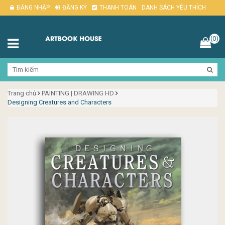
ĐĂNG NHẬP
ĐĂNG KÝ
THANH TOÁN
DANH SÁCH YÊU THÍCH
(0)
Trang chủ
PAINTING | DRAWING HD
Designing Creatures and Characters