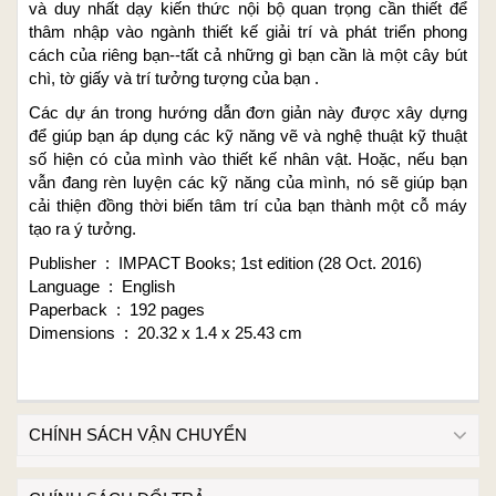
và duy nhất dạy kiến thức nội bộ quan trọng cần thiết để
thâm nhập vào ngành thiết kế giải trí và phát triển phong
cách của riêng bạn--tất cả những gì bạn cần là một cây bút
chì, tờ giấy và trí tưởng tượng của bạn .
Các dự án trong hướng dẫn đơn giản này được xây dựng
để giúp bạn áp dụng các kỹ năng vẽ và nghệ thuật kỹ thuật
số hiện có của mình vào thiết kế nhân vật. Hoặc, nếu bạn
vẫn đang rèn luyện các kỹ năng của mình, nó sẽ giúp bạn
cải thiện đồng thời biến tâm trí của bạn thành một cỗ máy
tạo ra ý tưởng.
Publisher ‏ : ‎ IMPACT Books; 1st edition (28 Oct. 2016)
Language ‏ : ‎ English
Paperback ‏ : ‎ 192 pages
Dimensions ‏ : ‎ 20.32 x 1.4 x 25.43 cm
CHÍNH SÁCH VẬN CHUYỂN