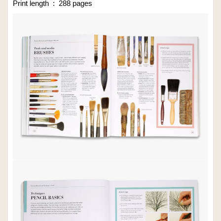
Print length ‏ : ‎ 288 pages