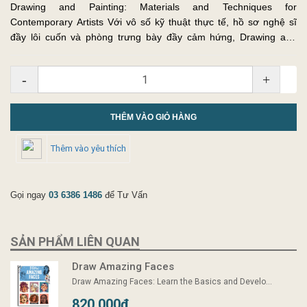
Drawing and Painting: Materials and Techniques for
Contemporary Artists Với vô số kỹ thuật thực tế, hồ sơ nghệ sĩ
đầy lôi cuốn và phòng trưng bày đầy cảm hứng, Drawing and
Painting kết hợp phương pháp tiếp cận với thẩm mỹ đương đại,
đảm bảo thu hú...
-
+
THÊM VÀO GIỎ HÀNG
Thêm vào yêu thích
Gọi ngay
03 6386 1486
để Tư Vấn
SẢN PHẨM LIÊN QUAN
Draw Amazing Faces
Draw Amazing Faces: Learn the Basics and Develo...
820.000₫