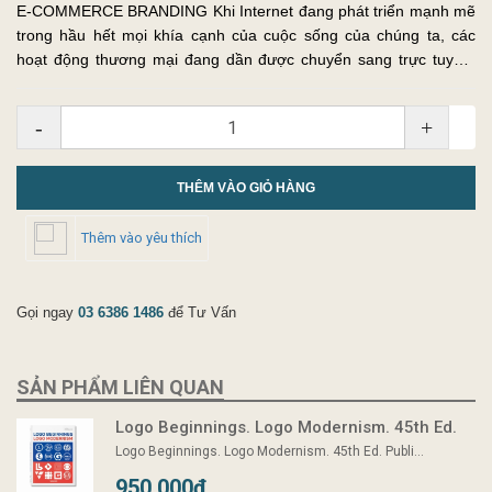
E-COMMERCE BRANDING Khi Internet đang phát triển mạnh mẽ
trong hầu hết mọi khía cạnh của cuộc sống của chúng ta, các
hoạt động thương mại đang dần được chuyển sang trực tuyến.
Giống như bất kỳ không gian thương mại nào trong đời thực, các
cửa hàn...
-
+
THÊM VÀO GIỎ HÀNG
Thêm vào yêu thích
Gọi ngay
03 6386 1486
để Tư Vấn
SẢN PHẨM LIÊN QUAN
Logo Beginnings. Logo Modernism. 45th Ed.
Logo Beginnings. Logo Modernism. 45th Ed. Publi...
950.000₫