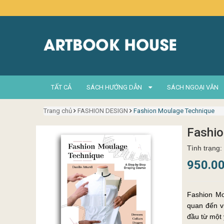
TẤT CẢ
SÁCH HƯỚNG DẪN
SÁCH NGOẠI VĂN
Trang chủ
FASHION DESIGN
Fashion Moulage Technique
Fashio
Tình trạng:
950.0
Fashion Moulage
quan đến vi
đầu từ một ý