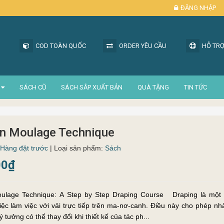
ĐĂNG NHẬP
COD TOÀN QUỐC
ORDER YÊU CẦU
HỖ TRỢ
SÁCH CŨ
SÁCH SẮP XUẤT BẢN
QUÀ TẶNG
TIN TỨC
n Moulage Technique
Hàng đặt trước
| Loại sản phẩm:
Sách
00₫
 Technique: A Step by Step Draping Course Draping là một kỹ thuật liên
ệc làm việc với vải trực tiếp trên ma-nơ-canh. Điều này cho phép nhà
 tưởng có thể thay đổi khi thiết kế của tác ph...