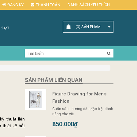
ĐĂNG KÝ
THANH TOÁN
DANH SÁCH YÊU THÍCH
(0)
SẢN PHẨM
 24/7
SẢN PHẨM LIÊN QUAN
Figure Drawing for Men's
Fashion
Cuốn sách hướng dẫn đặc biệt dành
riêng cho việ...
850.000₫
 thiết kế bắt