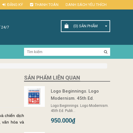
ĐĂNG KÝ
THANH TOÁN
DANH SÁCH YÊU THÍCH
(0)
SẢN PHẨM
 24/7
SẢN PHẨM LIÊN QUAN
Logo Beginnings. Logo
Modernism. 45th Ed.
Logo Beginnings. Logo Modernism.
45th Ed. Publi...
và chiến dịch
950.000₫
, văn hóa và