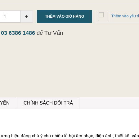
+
Thêm vào yêu t
THÊM VÀO GIỎ HÀNG
y
03 6386 1486
để Tư Vấn
UYỂN
CHÍNH SÁCH ĐỔI TRẢ
ơng hiệu đáng chú ý cho nhiều lễ hội âm nhạc, điện ảnh, thiết kế, văn 