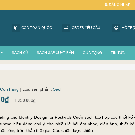
ĐĂNG NHẬP
COD TOÀN QUỐC
ORDER YÊU CẦU
HỖ TRỢ
SÁCH CŨ
SÁCH SẮP XUẤT BẢN
QUÀ TẶNG
TIN TỨC
Còn hàng
| Loại sản phẩm:
Sách
00₫
1.250.000₫
nding and Identity Design for Festivals Cuốn sách tập hợp các thiết kế 
hương hiệu đáng chú ý cho nhiều lễ hội âm nhạc, điện ảnh, thiết kế
nghệ thuật nổi tiếng trên khắp thế giới. Các chiến lược chiến...