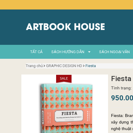
TẤT CẢ
SÁCH HƯỚNG DẪN
SÁCH NGOẠI VĂN
Trang chủ
GRAPHIC DESIGN HD
Fiesta
Fiesta
Tình trạng:
950.0
Fiesta: Bra
xây dựng t