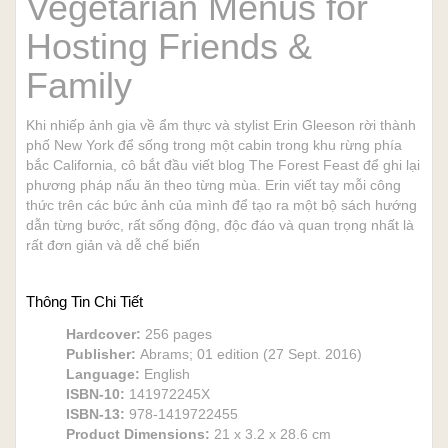
Vegetarian Menus for
Hosting Friends &
Family
Khi nhiếp ảnh gia về ẩm thực và stylist Erin Gleeson rời thành
phố New York để sống trong một cabin trong khu rừng phía
bắc California, cô bắt đầu viết blog The Forest Feast để ghi lại
phương pháp nấu ăn theo từng mùa. Erin viết tay mỗi công
thức trên các bức ảnh của mình để tạo ra một bộ sách hướng
dẫn từng bước, rất sống động, độc đáo và quan trọng nhất là
rất đơn giản và dễ chế biến
Thông Tin Chi Tiết
Hardcover:
256 pages
Publisher:
Abrams; 01 edition (27 Sept. 2016)
Language:
English
ISBN-10:
141972245X
ISBN-13:
978-1419722455
Product Dimensions:
21 x 3.2 x 28.6 cm