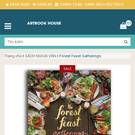
ĐĂNG NHẬP
ĐĂNG KÝ
THANH TOÁN
DANH SÁCH YÊU THÍCH
(0)
Trang chủ
SÁCH NGOẠI VĂN
Forest Feast Gatherings