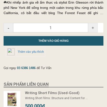
☘️Khi nhiếp ảnh gia về ẩm thực và stylist Erin Gleeson rời thành
phố New York để sống trong một cabin trong khu rừng phía bắc
California, cô bắt đầu viết blog The Forest Feast để ghi lại
phương pháp nấu ăn theo từng mùa. Erin viết tay mỗi công thứ...
-
+
THÊM VÀO GIỎ HÀNG
Thêm vào yêu thích
Gọi ngay
03 6386 1486
để Tư Vấn
SẢN PHẨM LIÊN QUAN
Writing Short Films (Used-Good)
Writing Short Films: Structure and Content for ...
500.000₫