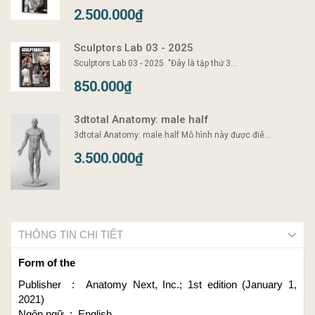
2.500.000₫
Sculptors Lab 03 - 2025
Sculptors Lab 03 - 2025 "Đây là tập thứ 3...
850.000₫
3dtotal Anatomy: male half
3dtotal Anatomy: male half Mô hình này được điê...
3.500.000₫
THÔNG TIN CHI TIẾT
Form of the
Publisher ‏ : ‎ Anatomy Next, Inc.; 1st edition (January 1,
2021)
Ngôn ngữ ‏ : ‎ English