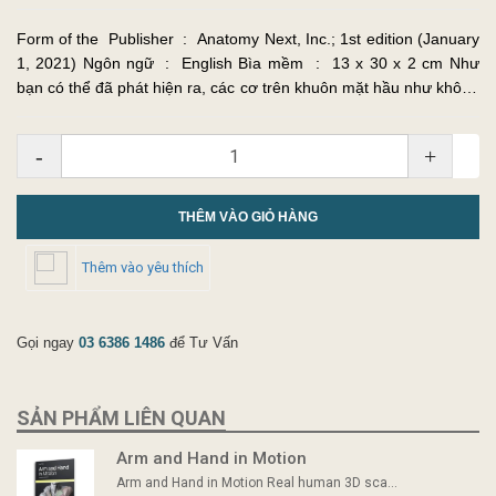
Form of the Publisher ‏ : ‎ Anatomy Next, Inc.; 1st edition (January
1, 2021) Ngôn ngữ ‏ : ‎ English Bìa mềm ‏ : ‎ 13 x 30 x 2 cm Như
bạn có thể đã phát hiện ra, các cơ trên khuôn mặt hầu như không
liên quan gì đến h...
-
+
THÊM VÀO GIỎ HÀNG
Thêm vào yêu thích
Gọi ngay
03 6386 1486
để Tư Vấn
SẢN PHẨM LIÊN QUAN
Arm and Hand in Motion
Arm and Hand in Motion Real human 3D sca...