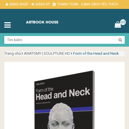
ĐĂNG NHẬP
ĐĂNG KÝ
THANH TOÁN
DANH SÁCH YÊU THÍCH
(0)
Trang chủ
ANATOMY | SCULPTURE HD
Form of the Head and Neck