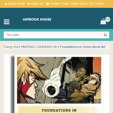
ĐĂNG NHẬP
ĐĂNG KÝ
THANH TOÁN
DANH SÁCH YÊU THÍCH
(0)
Trang chủ
PAINTING | DRAWING HD
Foundations in Comic Book Art