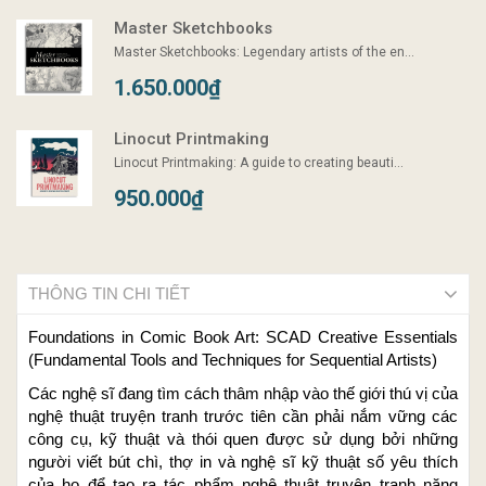
Master Sketchbooks
Master Sketchbooks: Legendary artists of the en...
1.650.000₫
Linocut Printmaking
Linocut Printmaking: A guide to creating beauti...
950.000₫
THÔNG TIN CHI TIẾT
Foundations in Comic Book Art: SCAD Creative Essentials
(Fundamental Tools and Techniques for Sequential Artists)
Các nghệ sĩ đang tìm cách thâm nhập vào thế giới thú vị của
nghệ thuật truyện tranh trước tiên cần phải nắm vững các
công cụ, kỹ thuật và thói quen được sử dụng bởi những
người viết bút chì, thợ in và nghệ sĩ kỹ thuật số yêu thích
của họ để tạo ra tác phẩm nghệ thuật truyện tranh năng