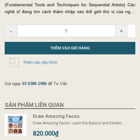
(Fundamental Tools and Techniques for Sequential Artists) Các
nghệ sĩ đang tìm cách thâm nhập vào thế giới thú vị của nghệ
thuật truyện tranh trước tiên cần phải nắm vững các công cụ, kỹ
thuậ...
-
+
THÊM VÀO GIỎ HÀNG
Thêm vào yêu thích
Gọi ngay
03 6386 1486
để Tư Vấn
SẢN PHẨM LIÊN QUAN
Draw Amazing Faces
Draw Amazing Faces: Learn the Basics and Develo...
820.000₫