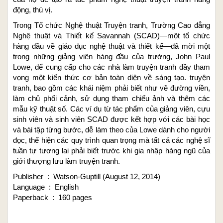
động, thú vị.
Trong Tổ chức Nghệ thuật Truyện tranh, Trường Cao đẳng
Nghệ thuật và Thiết kế Savannah (SCAD)—một tổ chức
hàng đầu về giáo dục nghệ thuật và thiết kế—đã mời một
trong những giảng viên hàng đầu của trường, John Paul
Lowe, để cung cấp cho các nhà làm truyện tranh đầy tham
vọng một kiến ​​thức cơ bản toàn diện về sáng tạo. truyện
tranh, bao gồm các khái niệm phải biết như vẽ đường viền,
làm chủ phối cảnh, sử dụng tham chiếu ảnh và thêm các
mẫu kỹ thuật số. Các ví dụ từ tác phẩm của giảng viên, cựu
sinh viên và sinh viên SCAD được kết hợp với các bài học
và bài tập từng bước, dễ làm theo của Lowe dành cho người
đọc, thể hiện các quy trình quan trọng mà tất cả các nghệ sĩ
tuần tự tương lai phải biết trước khi gia nhập hàng ngũ của
giới thượng lưu làm truyện tranh.
Publisher ‏ : ‎ Watson-Guptill (August 12, 2014)
Language ‏ : ‎ English
Paperback ‏ : ‎ 160 pages