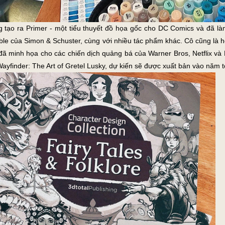
 tạo ra Primer - một tiểu thuyết đồ họa gốc cho DC Comics và đã là
cible của Simon & Schuster, cùng với nhiều tác phẩm khác. Cô cũng là
đã minh họa cho các chiến dịch quảng bá của Warner Bros, Netflix và 
yfinder: The Art of Gretel Lusky, dự kiến sẽ được xuất bản vào năm tớ