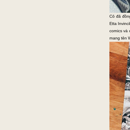
Cô đã đồng
Etta Invin
comics và 
mang tên Wa