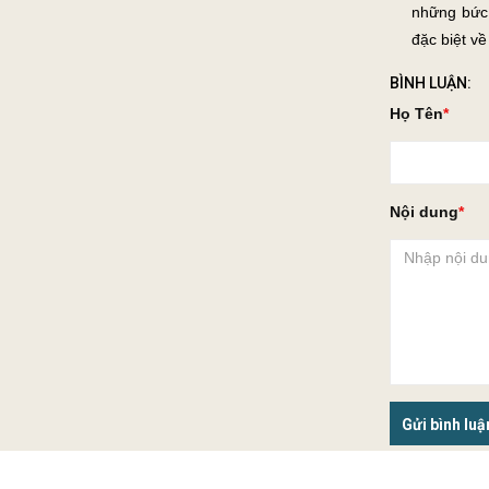
những bức 
đặc biệt về
BÌNH LUẬN:
Họ Tên
Nội dung
Gửi bình luậ