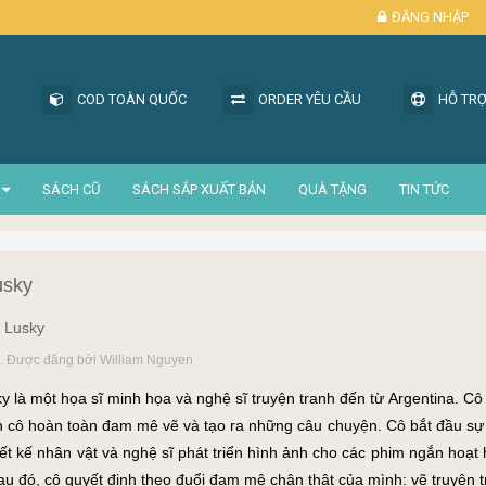
ĐĂNG NHẬP
COD TOÀN QUỐC
ORDER YÊU CẦU
HỖ TRỢ
SÁCH CŨ
SÁCH SẮP XUẤT BẢN
QUÀ TẶNG
TIN TỨC
usky
l Lusky
... Được đăng bởi William Nguyen
ky là một họa sĩ minh họa và nghệ sĩ truyện tranh đến từ Argentina. C
n cô hoàn toàn đam mê vẽ và tạo ra những câu chuyện. Cô bắt đầu sự
iết kế nhân vật và nghệ sĩ phát triển hình ảnh cho các phim ngắn hoạt
u đó, cô quyết định theo đuổi đam mê chân thật của mình: vẽ truyện t