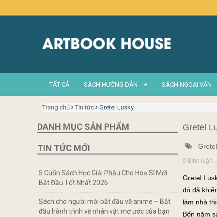
TẤT CẢ
SÁCH HƯỚNG DẪN
SÁCH NGOẠI VĂN
Trang chủ
Tin tức
Gretel Lusky
DANH MỤC SẢN PHẨM
Gretel L
Grete
TIN TỨC MỚI
0 Bình luận 
5 Cuốn Sách Học Giải Phẫu Cho Hoạ Sĩ Mới
Gretel Lus
Bắt Đầu Tốt Nhất 2026
đó đã khiế
Sách cho người mới bắt đầu vẽ anime – Bắt
làm nhà th
đầu hành trình vẽ nhân vật mơ ước của bạn
Bốn năm sa