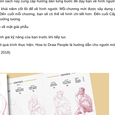
cuốn sách này cung cấp hướng dẫn từng bước để dạy bạn vẽ hình người v
c khái niệm cốt lõi để vẽ hình người. Mỗi chương mới được xây dựng
Đến cuối mỗi chương, bạn sẽ có thể vẽ hình chi tiết hơn. Đến cuối C
 tưởng tượng.
 về mặt giải phẫu
 giá kỹ năng của bạn trước khi tiếp tục
t quá trình thực hiện, How to Draw People là hướng dẫn cho người mới
ril 2018)