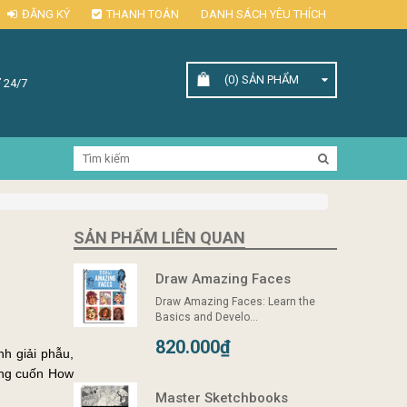
ĐĂNG KÝ
THANH TOÁN
DANH SÁCH YÊU THÍCH
(0)
SẢN PHẨM
 24/7
SẢN PHẨM LIÊN QUAN
Draw Amazing Faces
Draw Amazing Faces: Learn the
Basics and Develo...
820.000₫
h giải phẫu,
ong cuốn How
Master Sketchbooks