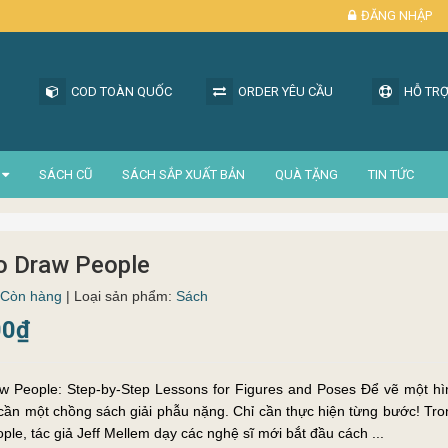
ĐĂNG NHẬP
COD TOÀN QUỐC
ORDER YÊU CẦU
HỖ TRỢ
SÁCH CŨ
SÁCH SẮP XUẤT BẢN
QUÀ TẶNG
TIN TỨC
o Draw People
Còn hàng
| Loại sản phẩm:
Sách
00₫
w People: Step-by-Step Lessons for Figures and Poses Để vẽ một hìn
cần một chồng sách giải phẫu nặng. Chỉ cần thực hiện từng bước! Tr
ple, tác giả Jeff Mellem dạy các nghệ sĩ mới bắt đầu cách ...