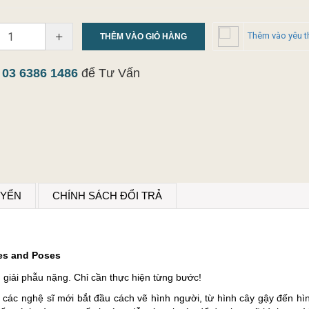
+
Thêm vào yêu t
THÊM VÀO GIỎ HÀNG
y
03 6386 1486
để Tư Vấn
UYỂN
CHÍNH SÁCH ĐỔI TRẢ
res and Poses
giải phẫu nặng. Chỉ cần thực hiện từng bước!
 các nghệ sĩ mới bắt đầu cách vẽ hình người, từ hình cây gậy đến hìn