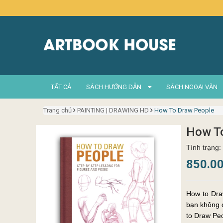
TẤT CẢ
SÁCH HƯỚNG DẪN
SÁCH NGOẠI VĂN
Trang chủ
PAINTING | DRAWING HD
How To Draw People
How T
Tình trạng:
850.0
How to Dra
bạn không 
to Draw Peo