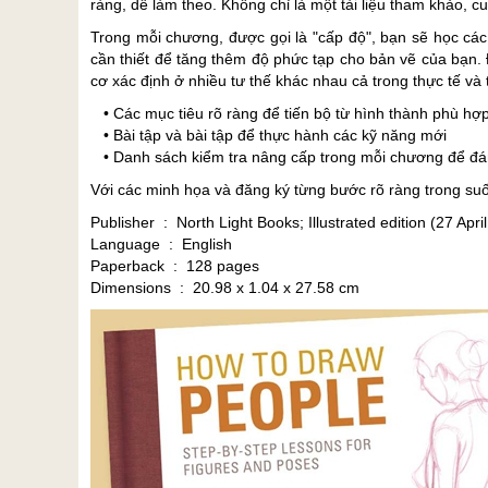
ràng, dễ làm theo. Không chỉ là một tài liệu tham khảo, 
Trong mỗi chương, được gọi là "cấp độ", bạn sẽ học cá
cần thiết để tăng thêm độ phức tạp cho bản vẽ của bạn. 
cơ xác định ở nhiều tư thế khác nhau cả trong thực tế và
• Các mục tiêu rõ ràng để tiến bộ từ hình thành phù hợp
• Bài tập và bài tập để thực hành các kỹ năng mới
• Danh sách kiểm tra nâng cấp trong mỗi chương để đánh
Với các minh họa và đăng ký từng bước rõ ràng trong suố
Publisher ‏ : ‎ North Light Books; Illustrated edition (27 Ap
Language ‏ : ‎ English
Paperback ‏ : ‎ 128 pages
Dimensions ‏ : ‎ 20.98 x 1.04 x 27.58 cm