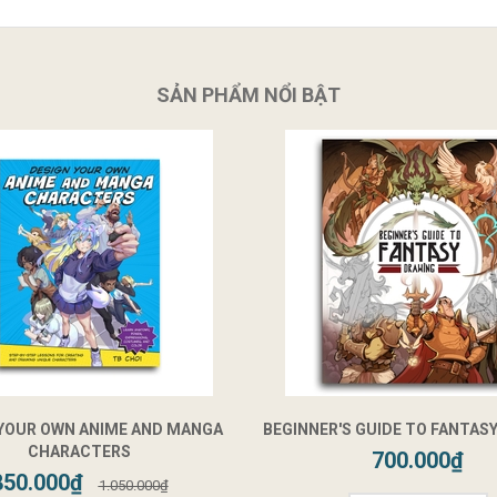
SẢN PHẨM NỔI BẬT
 YOUR OWN ANIME AND MANGA
BEGINNER'S GUIDE TO FANTAS
CHARACTERS
700.000₫
850.000₫
1.050.000₫