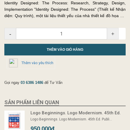
Identity Designed: The Process: Research, Strategy, Design,
Implementation "Identity Designed: The Process" (Thiết kế Nhận
diện: Quy trình), một tài liệu thiết yếu của nhà thiết kế đồ họa nổi
tiếng David Airey, sẽ đưa bạn đi sâu vào thế giới hấp d...
-
+
THÊM VÀO GIỎ HÀNG
Thêm vào yêu thích
Gọi ngay
03 6386 1486
để Tư Vấn
SẢN PHẨM LIÊN QUAN
Logo Beginnings. Logo Modernism. 45th Ed.
Logo Beginnings. Logo Modernism. 45th Ed. Publi...
950.000₫