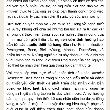
cho nhiều đối tượng khác nhau, từ sinh viên thiết kế đến các
chuyên gia ở nhiều vai trò, những hiểu biết độc đáo và lời
khuyên thực tế của ông sẽ giúp bạn thành công trong việc
tạo ra và quản lý các nhận diện thị giác có sức ảnh hưởng.
Dựa trên chuyên môn và kiến thức sâu rộng về nghề thiết
kế, Airey không chỉ chia sẻ những bài học rút ra từ các dự
án ông đã thực hiện trong suốt sự nghiệp thành công của
mình, mà còn giới thiệu các
nghiên cứu tình huống hấp
dẫn từ các studio thiết kế hàng đầu
như Frost collective,
Pentagram, Bond, Bielke&Yang, Manual, DutchScot, và
nhiều hơn nữa. Những nghiên cứu này đóng vai trò là những
ví dụ minh họa rõ ràng, giới thiệu ứng dụng của các nguyên
tắc thiết kế nhận diện hiệu quả trong bối cảnh thực tế.
Với cách tiếp cận thực tế và phân tích sâu sắc,
Identity
Designed: The Process
trang bị cho bạn
kiến thức và công
cụ thiết yếu cần thiết để phát triển các nhận diện bền
vững và khác biệt
. Bằng cách nhấn mạnh mối quan hệ
cộng sinh giữa sáng tạo và tư duy chiến lược, Airey hướng
dẫn bạn qua quy trình thiết kế các nhận diện tạo được tiếng
vang, truyền tải một câu chuyện thương hiệu thuyết phục và
cuối cùng là cải thiện cách thức hoạt động của doanh