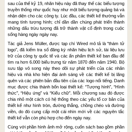
sau của thế kỷ 19, nhãn hiệu này đã thay thế các biểu tượng
truyền thống như quốc huy như một biểu tượng quảng bá và
nhận diện cho các công ty. Lúc đầu, các thiết kế thường vẫn
mang tính tượng hình; chỉ dần dần chúng phát triển thành
những dấu trừu tượng đã trở thành vật cố định trong cuộc
sống hàng ngày ngày nay.
Tác giả Jens Müller, được tạp chí Wired mô tả là “thám tử
logo”, đã kiểm tra sổ đăng ký nhãn hiệu lịch sử, tài liệu lưu
trữ của công ty quốc tế và các ấn phẩm thiết kế ban đầu để
tìm ra hơn 6.000 biểu trưng từ năm 1870 đến năm 1940. Bộ
sưu tập vô song này theo dõi sự phát triển của các nhãn
hiệu và nhà kho hiện đại ánh sáng về các thiết kế bị lãng
quên và các phiên bản đầu tiên của các logo nổi tiếng. Danh
mục được chia thành bốn loại thiết kế: “Tượng hình”, “Hình
thức”, “Hiệu ứng” và “Kiểu chữ”. Mỗi chương sau đó được
chia nhỏ một cách có hệ thống theo các yếu tố cơ bản của
thiết kế như hình tròn, đường thẳng, chồng chéo và đường
viền, do đó cung cấp một cái nhìn mới về các nguyên tắc
thiết kế vẫn còn phù hợp cho đến ngày nay.
Cùng với phần hình ảnh mở rộng, cuốn sách bao gồm phần