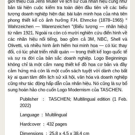
giới thiệu của Jens Müller về lịch sử của nhãn hiệu cũng như
bản tái hiện cuộc kiểm tra toàn diện đầu tiên về các biểu
tượng doanh nghiệp hiện đại: bài luận minh họa của nhà tiên
phong thiết kế có ảnh hưởng F.H. Ehmcke (1878–1965) “
Wahrzeichen ― Warenzeichen ”(Biểu tượng ― nhãn hiệu)
từ năm 1921. Ngoài ra còn có mười nghiên cứu điển hình về
các nhãn hiệu nổi tiếng, bao gồm cả 3M, NBC, Shell và
Olivetti, và nhiều hình ảnh hiếm hoi minh họa ― có lúc thay
đổi, có lúc phát triển nhất quán ― trong thiết kế logo quốc tế
và sự ra đời của bản sắc doanh nghiệp. Logo Beginnings
không chỉ là một cẩm nang thiết kế đồ họa cơ bản và đầy
cảm hứng mà còn là một cuốn sách tuyệt vời dành cho bất
kỳ ai quan tâm đến lịch sử xã hội, văn hóa và doanh nghiệp
cũng như tác động hấp dẫn của nhãn hiệu. Nó cũng là sự bổ
sung hoàn hảo cho cuốn Logo Modernism của TASCHEN.
Publisher ‏ : ‎ TASCHEN; Multilingual edition (1 Feb.
2022)
Language ‏ : ‎ Multilingual
Hardcover ‏ : ‎ 432 pages
Dimensions ‏ : ‎ 25.8 x 4.5 x 38.4 cm