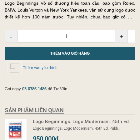
Logo Beginnings Vô số thương hiệu toàn cầu, bao gồm Rolex,
BMW, Louis Vuitton và New York Yankees, vẫn sử dụng logo được
thiết kế hơn 100 năm trước. Tuy nhiên, chưa bao giờ có một
chuyên khảo dành cho nguồn gốc của thiết kế logo. Vào nửa sau
của t...
-
+
THÊM VÀO GIỎ HÀNG
Thêm vào yêu thích
Gọi ngay
03 6386 1486
để Tư Vấn
SẢN PHẨM LIÊN QUAN
Logo Beginnings. Logo Modernism. 45th Ed.
Logo Beginnings. Logo Modernism. 45th Ed. Publi...
950.000₫