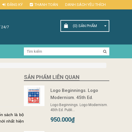
ĐĂNG KÝ
THANH TOÁN
DANH SÁCH YÊU THÍCH
(0)
SẢN PHẨM
 24/7
SẢN PHẨM LIÊN QUAN
Logo Beginnings. Logo
Modernism. 45th Ed.
Logo Beginnings. Logo Modernism.
45th Ed. Publi...
n sách là bộ
950.000₫
mới nhất hiện