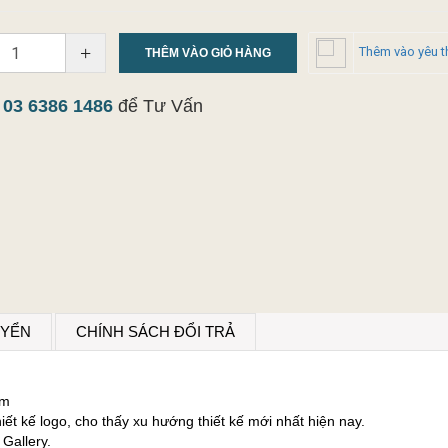
+
Thêm vào yêu t
THÊM VÀO GIỎ HÀNG
y
03 6386 1486
để Tư Vấn
UYỂN
CHÍNH SÁCH ĐỔI TRẢ
sm
ết kế logo, cho thấy xu hướng thiết kế mới nhất hiện nay.
Gallery.