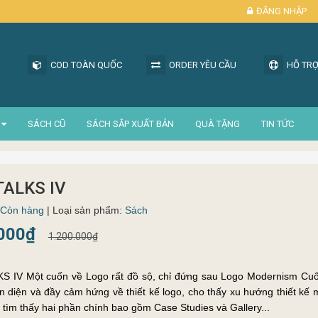
ĐĂNG NHẬP
COD TOÀN QUỐC
ORDER YÊU CẦU
HỖ TRỢ
SÁCH CŨ
SÁCH SẮP XUẤT BẢN
QUÀ TẶNG
TIN TỨC
TALKS IV
Còn hàng
| Loại sản phẩm:
Sách
.000₫
1.200.000₫
 IV Một cuốn về Logo rất đồ sộ, chỉ đứng sau Logo Modernism Cuố
n diện và đầy cảm hứng về thiết kế logo, cho thấy xu hướng thiết kế 
n sẽ tìm thấy hai phần chính bao gồm Case Studies và Gallery...