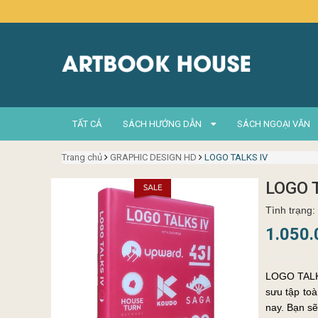
TẤT CẢ
SÁCH HƯỚNG DẪN
SÁCH NGOẠI VĂN
Trang chủ
GRAPHIC DESIGN HD
LOGO TALKS IV
LOGO 
Tình trạng:
1.050
LOGO TALKS
sưu tập toà
nay. Bạ