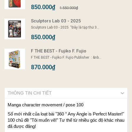
850.000₫
1.550.000₫
Sculptors Lab 03 - 2025
Sculptors Lab 03 - 2025 "Đây là tập thứ 3...
850.000₫
F THE BEST - Fujiko F. Fujio
F THE BEST - Fujiko F. Fujio Publisher ‏ : ‎&nb...
870.000₫
THÔNG TIN CHI TIẾT
Manga character movement / pose 100
Số mới nhất của loạt bài "360 ° Any Angle is Perfect Master!"
100 chủ đề "Tôi muốn vẽ!" Tư thế từ nhiều góc độ khác nhau
đã được đăng!