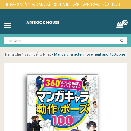
ĐĂNG NHẬP
ĐĂNG KÝ
THANH TOÁN
DANH SÁCH YÊU THÍCH
(0)
Trang chủ
Sách tiếng Nhật
Manga character movement and 100 pose