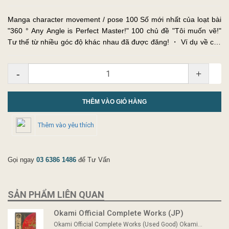
Manga character movement / pose 100 Số mới nhất của loạt bài
"360 ° Any Angle is Perfect Master!" 100 chủ đề "Tôi muốn vẽ!"
Tư thế từ nhiều góc độ khác nhau đã được đăng! ・ Ví dụ về các
góc 360 độ như nghiêng, fukan, trước, sau, v.v. được đăng. ・ ...
-
+
THÊM VÀO GIỎ HÀNG
Thêm vào yêu thích
Gọi ngay
03 6386 1486
để Tư Vấn
SẢN PHẨM LIÊN QUAN
Okami Official Complete Works (JP)
Okami Official Complete Works (Used Good) Okami...