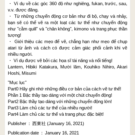
・ Ví dụ về các góc 360 độ như nghiêng, fukan, trước, sau,
v.v. được đăng.
・ Từ những chuyển động cơ bản như đi bộ, chạy và nhảy,
bạn sẽ có thể vẽ ra một loạt các tư thế như chuyển động
như "cằm quill" và "chân không", kimono và trang phục thần
tượng!
・ Giới thiệu các mẹo để vẽ, chẳng hạn như mẹo để chụp
atari từ ảnh và cách có được cảm giác phối cảnh khi vẽ
nhiều người.
・ Ví dụ được vẽ bởi các họa sĩ tài năng và nổi tiếng!
Lantern, Hibiki Katakura, Mười lăm, Kouhiko Nihiro, Akari
Hoshi, Misumi
"Mục lục"
Part0 Hãy ghi nhớ những điều cơ bản của cách vẽ tư thế!
Phần 1 Bậc thầy tạo dáng với một chút chuyển động!
Part2 Bậc thầy tạo dáng với những chuyển động lớn!
Part3 Làm chủ các tư thế của nhiều người!
Part4 Làm chủ các tư thế và trang phục đặc biệt!
Publisher ‏ : ‎ 西東社 (January 16, 2021)
Publication date ‏ : ‎ January 16, 2021