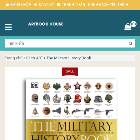
ĐĂNG NHẬP
ĐĂNG KÝ
THANH TOÁN
DANH SÁCH YÊU THÍCH
(0)
Trang chủ
Sách ART
The Military History Book