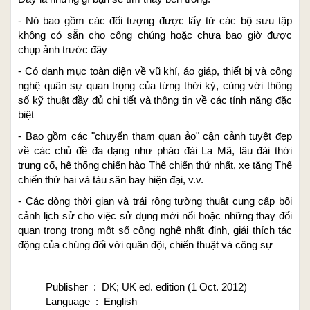
- Nó bao gồm các đối tượng được lấy từ các bộ sưu tập
không có sẵn cho công chúng hoặc chưa bao giờ được
chụp ảnh trước đây
- Có danh mục toàn diện về vũ khí, áo giáp, thiết bị và công
nghệ quân sự quan trọng của từng thời kỳ, cùng với thông
số kỹ thuật đầy đủ chi tiết và thông tin về các tính năng đặc
biệt
- Bao gồm các "chuyến tham quan ảo" cận cảnh tuyệt đẹp
về các chủ đề đa dạng như pháo đài La Mã, lâu đài thời
trung cổ, hệ thống chiến hào Thế chiến thứ nhất, xe tăng Thế
chiến thứ hai và tàu sân bay hiện đại, v.v.
- Các dòng thời gian và trải rộng tường thuật cung cấp bối
cảnh lịch sử cho việc sử dụng mới nổi hoặc những thay đổi
quan trọng trong một số công nghệ nhất định, giải thích tác
động của chúng đối với quân đội, chiến thuật và công sự
Publisher ‏ : ‎ DK; UK ed. edition (1 Oct. 2012)
Language ‏ : ‎ English