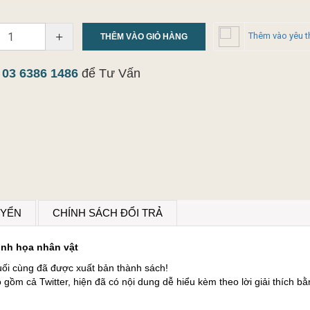
+
Thêm vào yêu t
THÊM VÀO GIỎ HÀNG
y
03 6386 1486
để Tư Vấn
UYỂN
CHÍNH SÁCH ĐỔI TRẢ
inh họa nhân vật
cuối cùng đã được xuất bản thành sách!
gồm cả Twitter, hiện đã có nội dung dễ hiểu kèm theo lời giải thích bằ