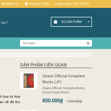
ĐĂNG KÝ
THANH TOÁN
DANH SÁCH YÊU THÍCH
(0)
SẢN PHẨM
 24/7
SẢN PHẨM LIÊN QUAN
Okami Official Complete
Works (JP)
Okami Official Complete Works
(Used Good) Okami...
nh họa từ họa
850.000₫
1.550.000₫
mẹo vẽ đã thu