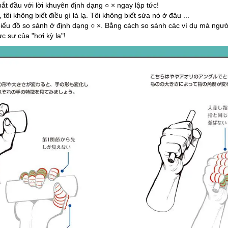
bắt đầu với lời khuyên định dạng ○ × ngay lập tức!
tôi không biết điều gì là lạ. Tôi không biết sửa nó ở đâu ...
iểu đồ so sánh ở định dạng ○ ×. Bằng cách so sánh các ví dụ mà người
c sự của "hơi kỳ lạ"!