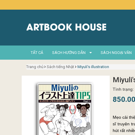
TẤT CẢ
SÁCH HƯỚNG DẪN
SÁCH NGOẠI VĂN
Trang chủ
Sách tiếng Nhật
Miyuli's illustration
Miyuli'
Tình trạng:
850.0
Mẹo cải thi
sĩ truyện t
hút rất nhi