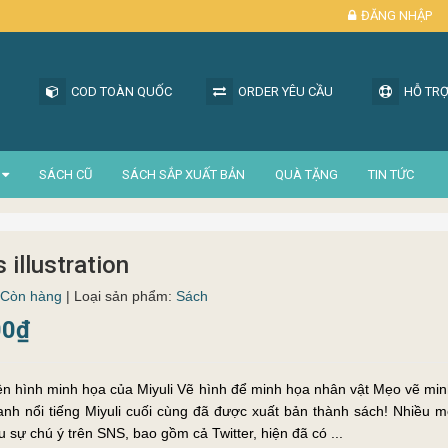
ĐĂNG NHẬP
COD TOÀN QUỐC
ORDER YÊU CẦU
HỖ TRỢ
SÁCH CŨ
SÁCH SẮP XUẤT BẢN
QUÀ TẶNG
TIN TỨC
s illustration
Còn hàng
| Loại sản phẩm:
Sách
00₫
ện hình minh họa của Miyuli Vẽ hình để minh họa nhân vật Mẹo vẽ mi
ranh nổi tiếng Miyuli cuối cùng đã được xuất bản thành sách! Nhiều 
ều sự chú ý trên SNS, bao gồm cả Twitter, hiện đã có ...