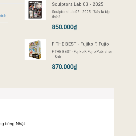
Sculptors Lab 03 - 2025
Sculptors Lab 03 - 2025 "Đây là tập
hích
thứ 3...
850.000₫
F THE BEST - Fujiko F. Fujio
F THE BEST - Fujiko F. Fujio Publisher
‏ : ‎&nb...
870.000₫
ng tiếng Nhật.