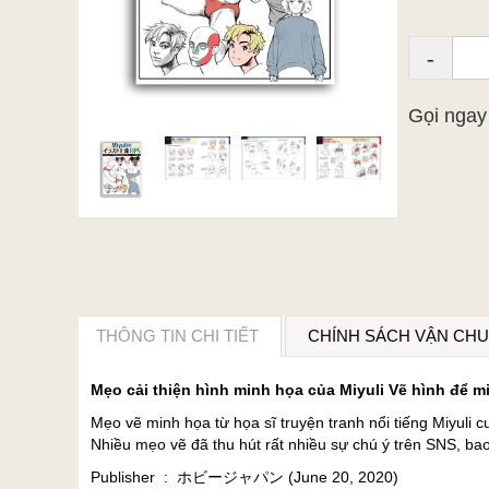
-
Gọi nga
THÔNG TIN CHI TIẾT
CHÍNH SÁCH VẬN CH
Mẹo cải thiện hình minh họa của Miyuli Vẽ hình để m
Mẹo vẽ minh họa từ họa sĩ truyện tranh nổi tiếng Miyuli 
Nhiều mẹo vẽ đã thu hút rất nhiều sự chú ý trên SNS, bao 
Publisher ‏ : ‎ ホビージャパン (June 20, 2020)