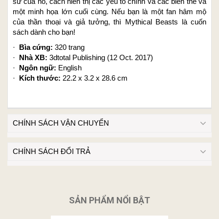
sử của nó, cách hiển thị các yếu tố chính và các biến thể và
một minh họa lớn cuối cùng. Nếu bạn là một fan hâm mộ
của thần thoại và giả tưởng, thì
Mythical Beasts
là cuốn
sách dành cho bạn!
·
Bìa cứng:
320 trang
·
Nhà XB:
3dtotal Publishing (12 Oct. 2017)
·
Ngôn ngữ:
English
·
Kích thước:
22.2 x 3.2 x 28.6 cm
CHÍNH SÁCH VẬN CHUYỂN
CHÍNH SÁCH ĐỔI TRẢ
SẢN PHẨM NỔI BẬT