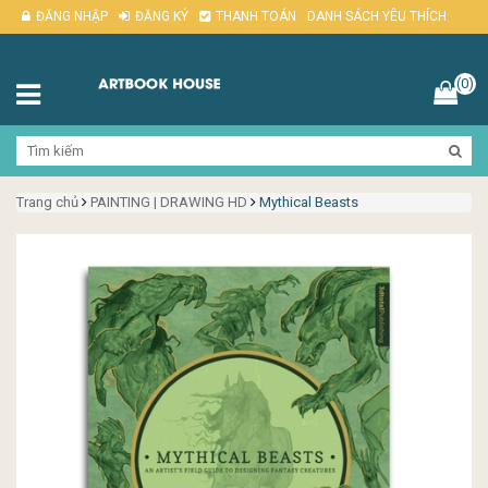
ĐĂNG NHẬP
ĐĂNG KÝ
THANH TOÁN
DANH SÁCH YÊU THÍCH
(0)
Trang chủ
PAINTING | DRAWING HD
Mythical Beasts