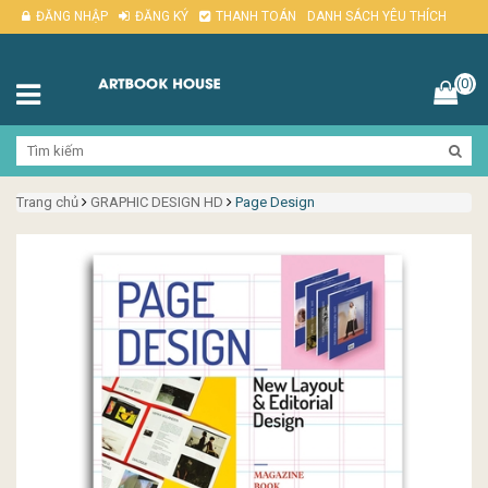
ĐĂNG NHẬP
ĐĂNG KÝ
THANH TOÁN
DANH SÁCH YÊU THÍCH
(0)
Trang chủ
GRAPHIC DESIGN HD
Page Design