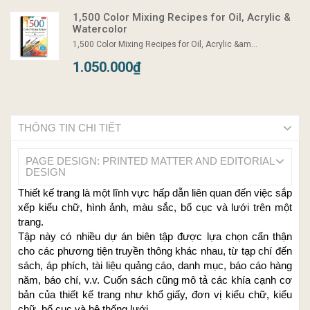
1,500 Color Mixing Recipes for Oil, Acrylic &
Watercolor
1,500 Color Mixing Recipes for Oil, Acrylic &am...
1.050.000₫
THÔNG TIN CHI TIẾT
PAGE DESIGN: PRINTED MATTER AND EDITORIAL
DESIGN
Thiết kế trang là một lĩnh vực hấp dẫn liên quan đến việc sắp
xếp kiểu chữ, hình ảnh, màu sắc, bố cục và lưới trên một
trang.
Tập này có nhiều dự án biên tập được lựa chọn cẩn thận
cho các phương tiện truyền thông khác nhau, từ tạp chí đến
sách, áp phích, tài liệu quảng cáo, danh mục, báo cáo hàng
năm, báo chí, v.v. Cuốn sách cũng mô tả các khía cạnh cơ
bản của thiết kế trang như khổ giấy, đơn vị kiểu chữ, kiểu
chữ, bố cục và hệ thống lưới.