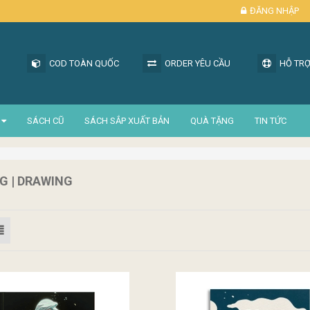
ĐĂNG NHẬP
COD TOÀN QUỐC
ORDER YÊU CẦU
HỖ TRỢ
SÁCH CŨ
SÁCH SẮP XUẤT BẢN
QUÀ TẶNG
TIN TỨC
G | DRAWING