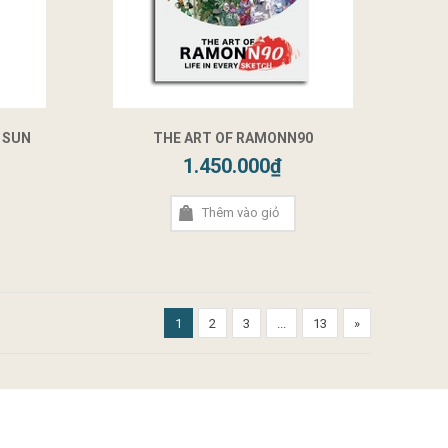
 SUN
THE ART OF RAMONN90
1.450.000₫
Thêm vào giỏ
1
2
3
...
13
»