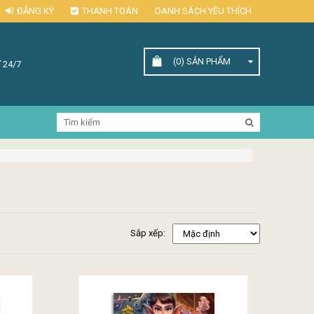
ĐĂNG KÝ
THANH TOÁN
DANH SÁCH YÊU THÍCH
(0)
SẢN PHẨM
 24/7
Sắp xếp: