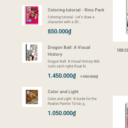
Coloring tutorial - Rino Park
Coloring tutorial - Let's draw a
character with a 3D...
850.000₫
Dragon Ball: A Visual
100 C
History
Dragon Ball: A Visual History Một
cuốn sách nghệ thuật bì...
1.450.000₫
1.550.000₫
Color and Light
Color and Light: A Guide for the
Realist Painter Từ tác g...
1.050.000₫