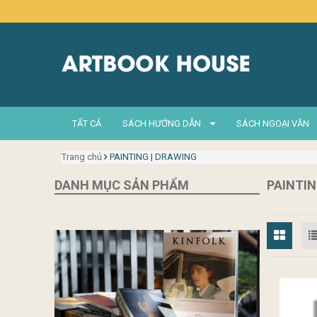
TẤT CẢ
SÁCH HƯỚNG DẪN
SÁCH NGOẠI VĂN
Trang chủ
PAINTING | DRAWING
DANH MỤC SẢN PHẨM
PAINTIN