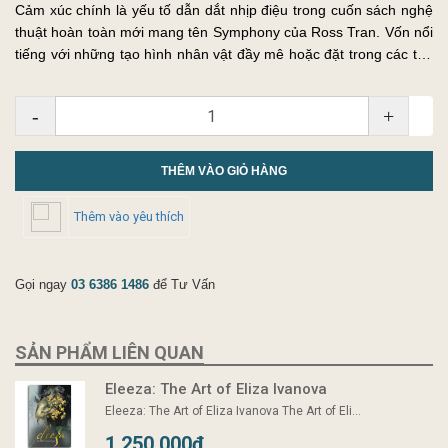
Cảm xúc chính là yếu tố dẫn dắt nhịp điệu trong cuốn sách nghệ
thuật hoàn toàn mới mang tên Symphony của Ross Tran. Vốn nổi
tiếng với những tạo hình nhân vật đầy mê hoặc đặt trong các thế
giới lung linh, huyền ảo, Ross mời gọi người đọc bước vào m...
-
+
THÊM VÀO GIỎ HÀNG
Thêm vào yêu thích
Gọi ngay
03 6386 1486
để Tư Vấn
SẢN PHẨM LIÊN QUAN
Eleeza: The Art of Eliza Ivanova
Eleeza: The Art of Eliza Ivanova The Art of Eli...
1.250.000₫