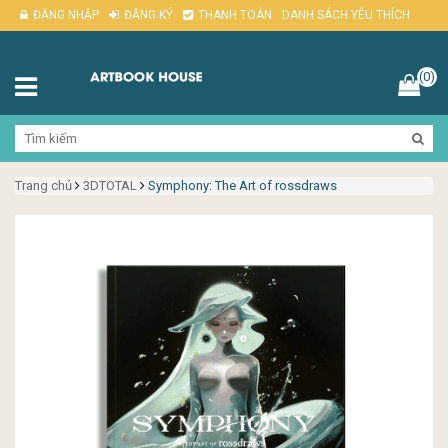
ĐĂNG NHẬP
ĐĂNG KÝ
THANH TOÁN
DANH SÁCH YÊU THÍCH
(0)
Trang chủ
3DTOTAL
Symphony: The Art of rossdraws