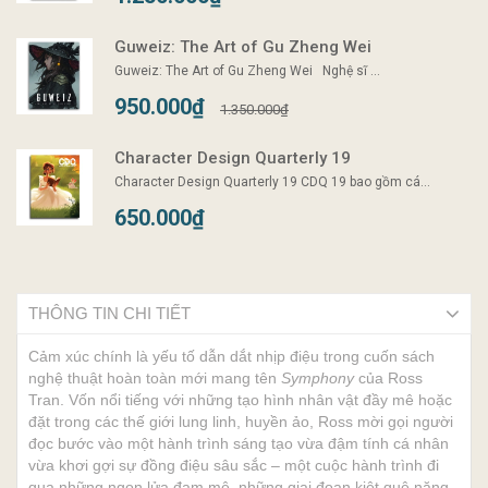
Guweiz: The Art of Gu Zheng Wei
Guweiz: The Art of Gu Zheng Wei Nghệ sĩ ...
950.000₫
1.350.000₫
Character Design Quarterly 19
Character Design Quarterly 19 CDQ 19 bao gồm cá...
650.000₫
THÔNG TIN CHI TIẾT
Cảm xúc chính là yếu tố dẫn dắt nhịp điệu trong cuốn sách
nghệ thuật hoàn toàn mới mang tên
Symphony
của Ross
Tran. Vốn nổi tiếng với những tạo hình nhân vật đầy mê hoặc
đặt trong các thế giới lung linh, huyền ảo, Ross mời gọi người
đọc bước vào một hành trình sáng tạo vừa đậm tính cá nhân
vừa khơi gợi sự đồng điệu sâu sắc – một cuộc hành trình đi
qua những ngọn lửa đam mê, những giai đoạn kiệt quệ năng