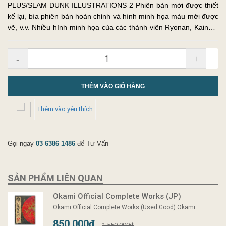
PLUS/SLAM DUNK ILLUSTRATIONS 2 Phiên bản mới được thiết
kế lại, bìa phiên bản hoàn chỉnh và hình minh họa màu mới được
vẽ, v.v. Nhiều hình minh họa của các thành viên Ryonan, Kainan,
Shoyo, Toyotama và Sanno! Hơn 130 bản vẽ chủ yếu do chính
tác gi...
-
+
THÊM VÀO GIỎ HÀNG
Thêm vào yêu thích
Gọi ngay
03 6386 1486
để Tư Vấn
SẢN PHẨM LIÊN QUAN
Okami Official Complete Works (JP)
Okami Official Complete Works (Used Good) Okami...
850.000₫
1.550.000₫