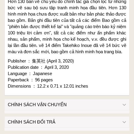
Hơn 130 bản vẽ chủ yếu do chính tác giả chọn lọc từ những
bức vẽ sau bộ sưu tập tranh minh họa đầu tiên. Hơn 130
hình minh họa chưa được xuất bản như bản phác thảo được
bao gồm. Bản ghi đầu tiên của tất cả các điểm Bao gồm cả
"phiên bản được thiết kế lại" và "quảng cáo trên báo kỷ niệm
100 triệu lời cảm ơn", tất cả các điểm như ấn phẩm khác
nhau, sản phẩm, minh họa cho kế hoạch, v.v. đều được ghi
lại lần đầu tiên. vẽ 14 điểm Takehiko Inoue đã vẽ 14 bức vẽ
màu và đơn sắc mới, bao gồm cả hình minh họa trang bìa.
Publisher ‏ : ‎ 集英社 (April 3, 2020)
Publication date ‏ : ‎ April 3, 2020
Language ‏ : ‎ Japanese
Paperback ‏ : ‎ 96 pages
Dimensions ‏ : ‎ 12.2 x 0.71 x 12.01 inches
CHÍNH SÁCH VẬN CHUYỂN
CHÍNH SÁCH ĐỔI TRẢ