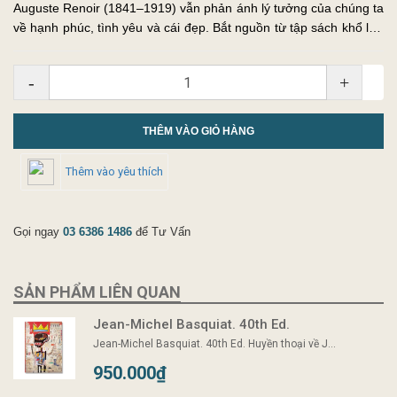
Auguste Renoir (1841–1919) vẫn phản ánh lý tưởng của chúng ta
về hạnh phúc, tình yêu và cái đẹp. Bắt nguồn từ tập sách khổ lớn
của chúng tôi, bản hồi tưởng toàn diện nhất về tác phẩm của ôn...
-
+
THÊM VÀO GIỎ HÀNG
Thêm vào yêu thích
Gọi ngay
03 6386 1486
để Tư Vấn
SẢN PHẨM LIÊN QUAN
Jean-Michel Basquiat. 40th Ed.
Jean-Michel Basquiat. 40th Ed. Huyền thoại về J...
950.000₫