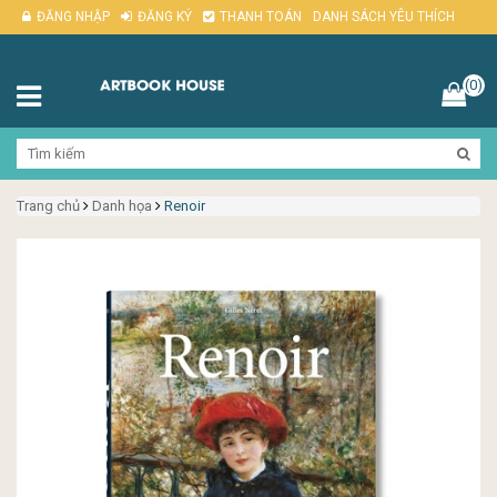
ĐĂNG NHẬP
ĐĂNG KÝ
THANH TOÁN
DANH SÁCH YÊU THÍCH
(0)
Trang chủ
Danh họa
Renoir