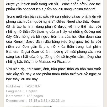
được yêu thích nhất trong lịch sử – chắc chắn bởi vì các tác
phẩm của ông toát lên sự ấm áp, dịu dàng và tinh thần tốt.
Trong một văn bản sâu sắc về sự nghiệp và sự phát triển về
phong cách của người nghệ sĩ, Gilles Néret cho thấy Renoir
đã tái tạo lại hình dáng phụ nữ được vẽ như thế nào, với
những nữ thần đời thường của anh ấy và những đường nét
đầy đặn, hông và bộ ngực tròn trịa của họ. Giai đoạn sau
của Renoir, được đánh dấu bằng việc ông quay trở lại với
niềm vui đơn giản là phụ nữ khỏa thân trong loạt phim
Bathers, là giai đoạn có ảnh hưởng về mặt phong cách và
sáng tạo nhất của ông, đồng thời sẽ truyền cảm hứng cho
những bậc thầy như Matisse và Picasso.
Với niên đại, thư mục, ảnh, bản phác thảo và bản sao xuất
sắc đầy đủ, đây là tác phẩm tham khảo thiết yếu về nghệ sĩ
bậc thầy lâu đời này.
Publisher ‏ : ‎ TASCHEN
Language ‏ : ‎ English
Hardcover ‏ : ‎ 488 pages
Dimensions ‏ : ‎ 17.15 x 3.81 x 22.23 cm