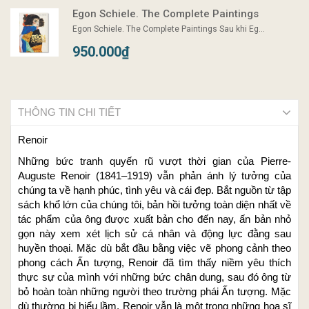
Egon Schiele. The Complete Paintings
Egon Schiele. The Complete Paintings Sau khi Eg...
950.000₫
THÔNG TIN CHI TIẾT
Renoir
Những bức tranh quyến rũ vượt thời gian của Pierre-
Auguste Renoir (1841–1919) vẫn phản ánh lý tưởng của
chúng ta về hạnh phúc, tình yêu và cái đẹp. Bắt nguồn từ tập
sách khổ lớn của chúng tôi, bản hồi tưởng toàn diện nhất về
tác phẩm của ông được xuất bản cho đến nay, ấn bản nhỏ
gọn này xem xét lịch sử cá nhân và động lực đằng sau
huyền thoại. Mặc dù bắt đầu bằng việc vẽ phong cảnh theo
phong cách Ấn tượng, Renoir đã tìm thấy niềm yêu thích
thực sự của mình với những bức chân dung, sau đó ông từ
bỏ hoàn toàn những người theo trường phái Ấn tượng. Mặc
dù thường bị hiểu lầm, Renoir vẫn là một trong những họa sĩ