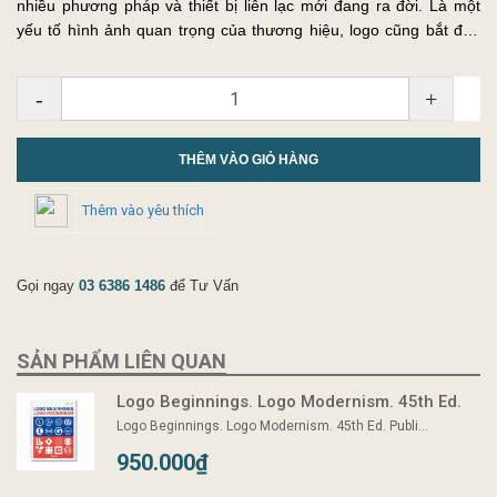
nhiều phương pháp và thiết bị liên lạc mới đang ra đời. Là một
yếu tố hình ảnh quan trọng của thương hiệu, logo cũng bắt đầu
chạy theo xu hướng và xuất hiện những thiết kế đáp ứng.&n...
-
+
THÊM VÀO GIỎ HÀNG
Thêm vào yêu thích
Gọi ngay
03 6386 1486
để Tư Vấn
SẢN PHẨM LIÊN QUAN
Logo Beginnings. Logo Modernism. 45th Ed.
Logo Beginnings. Logo Modernism. 45th Ed. Publi...
950.000₫