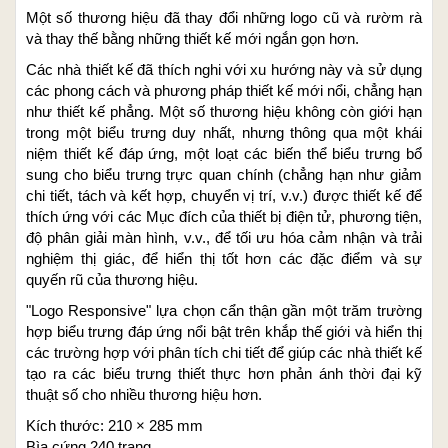
Một số thương hiệu đã thay đổi những logo cũ và rườm rà
và thay thế bằng những thiết kế mới ngắn gọn hơn.
Các nhà thiết kế đã thích nghi với xu hướng này và sử dụng
các phong cách và phương pháp thiết kế mới nổi, chẳng hạn
như thiết kế phẳng. Một số thương hiệu không còn giới hạn
trong một biểu trưng duy nhất, nhưng thông qua một khái
niệm thiết kế đáp ứng, một loạt các biến thể biểu trưng bổ
sung cho biểu trưng trực quan chính (chẳng hạn như giảm
chi tiết, tách và kết hợp, chuyển vị trí, v.v.) được thiết kế để
thích ứng với các Mục đích của thiết bị điện tử, phương tiện,
độ phân giải màn hình, v.v., để tối ưu hóa cảm nhận và trải
nghiệm thị giác, để hiển thị tốt hơn các đặc điểm và sự
quyến rũ của thương hiệu.
"Logo Responsive" lựa chọn cẩn thận gần một trăm trường
hợp biểu trưng đáp ứng nổi bật trên khắp thế giới và hiển thị
các trường hợp với phân tích chi tiết để giúp các nhà thiết kế
tạo ra các biểu trưng thiết thực hơn phản ánh thời đại kỹ
thuật số cho nhiều thương hiệu hơn.
Kích thước: 210 × 285 mm
Bìa cứng 240 trang