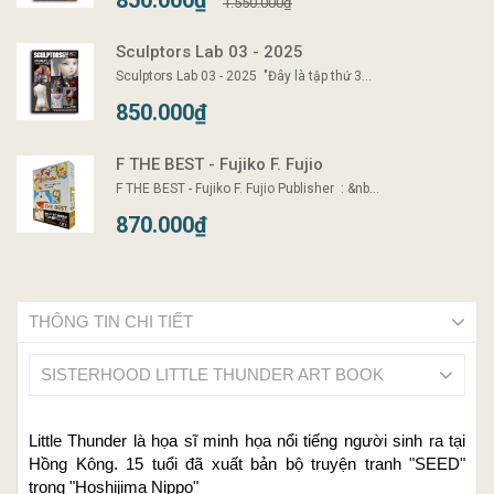
850.000₫
1.550.000₫
Sculptors Lab 03 - 2025
Sculptors Lab 03 - 2025 "Đây là tập thứ 3...
850.000₫
F THE BEST - Fujiko F. Fujio
F THE BEST - Fujiko F. Fujio Publisher ‏ : ‎&nb...
870.000₫
THÔNG TIN CHI TIẾT
SISTERHOOD LITTLE THUNDER ART BOOK
Little Thunder là họa sĩ minh họa nổi tiếng người sinh ra tại
Hồng Kông. 15 tuổi đã xuất bản bộ truyện tranh "SEED"
trong "Hoshijima Nippo"