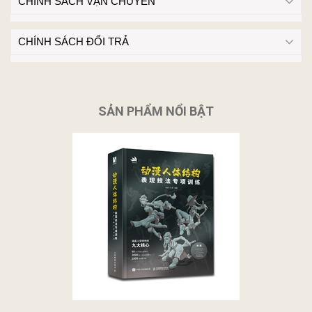
CHÍNH SÁCH VẬN CHUYỂN
CHÍNH SÁCH ĐỔI TRẢ
SẢN PHẨM NỔI BẬT