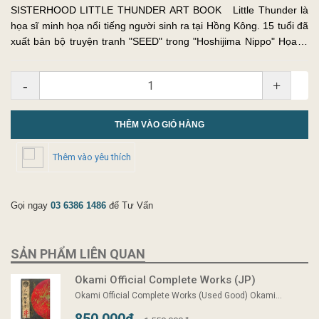
SISTERHOOD LITTLE THUNDER ART BOOK Little Thunder là
họa sĩ minh họa nổi tiếng người sinh ra tại Hồng Kông. 15 tuổi đã
xuất bản bộ truyện tranh "SEED" trong "Hoshijima Nippo" Họa sĩ
cũng nhận được rất nhiều giải thưởng và thành công trong l...
-
+
THÊM VÀO GIỎ HÀNG
Thêm vào yêu thích
Gọi ngay
03 6386 1486
để Tư Vấn
SẢN PHẨM LIÊN QUAN
Okami Official Complete Works (JP)
Okami Official Complete Works (Used Good) Okami...