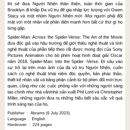
thi sẽ đưa Người Nhện thân thiện, toàn thời gian của
Brooklyn đi khắp Đa vũ trụ để gia nhập lực lượng với Gwen
Stacy và một nhóm Người Nhện mới -Mọi người phải đối
mặt với một nhân vật phản diện mạnh hơn bất cứ thứ gì họ
từng gặp.
Spider-Man: Across the Spider-Verse: The Art of the Movie
đưa độc giả vào hậu trường để giới thiệu nghệ thuật và tính
nghệ thuật của phần tiếp theo rất được mong đợi của Sony
Pictures Animation cho bộ phim hoạt hình đoạt giải Oscar
năm 2018, Spider-Man: Into the Spider -Verse. Đi sâu vào
sự trở lại trên màn ảnh của đa vũ trụ Người Nhện, cuốn
sách có nghệ thuật khái niệm độc quyền, bản phác thảo,
thiết kế nhân vật và bảng phân cảnh từ bộ phim đổi mới trực
quan, cũng như các cuộc phỏng vấn với những người sáng
tạo chính như nhà văn/nhà sản xuất Phil Lord và Christopher
Miller, những người đưa ra những hiểu biết sâu sắc về quá
trình sáng tạo của họ.
Publisher ‏ : ‎ Abrams (6 July 2023)
Language ‏ : ‎ English
Hardcover ‏ : ‎ 224 pages