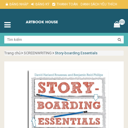
ĐĂNG NHẬP
ĐĂNG KÝ
THANH TOÁN
DANH SÁCH YÊU THÍCH
(0)
Trang chủ
SCREENWRITING
Story-boarding Essentials