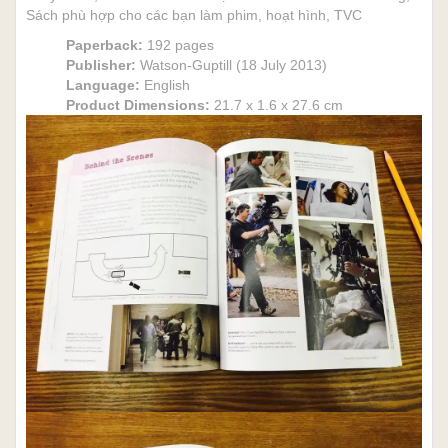
Sách phù hợp cho các bạn làm phim, hoạt hình, TVC
Paperback:
192 pages
Publisher:
Watson-Guptill (18 July 2013)
Language:
English
Product Dimensions:
21.7 x 1.6 x 27.6 cm