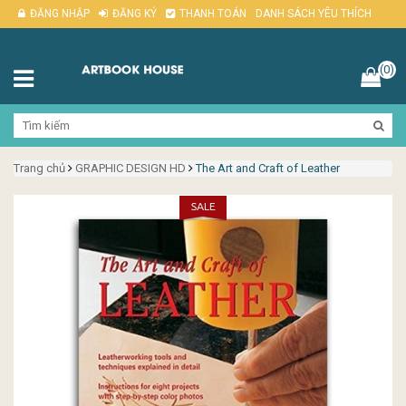
ĐĂNG NHẬP
ĐĂNG KÝ
THANH TOÁN
DANH SÁCH YÊU THÍCH
(0)
Trang chủ
GRAPHIC DESIGN HD
The Art and Craft of Leather