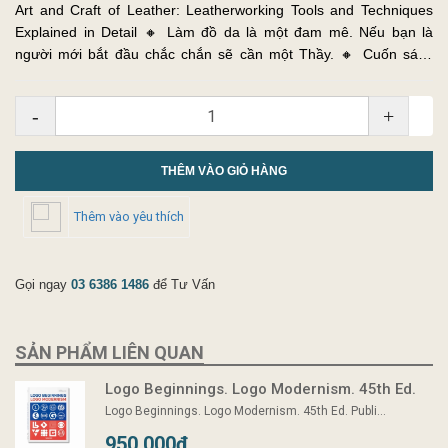
Art and Craft of Leather: Leatherworking Tools and Techniques
Explained in Detail 🔸 Làm đồ da là một đam mê. Nếu bạn là
người mới bắt đầu chắc chắn sẽ cần một Thầy. 🔸 Cuốn sách
cung cấp những hướng dẫn cơ bản từ cách sử dung các công cụ
và xử lý...
-
+
THÊM VÀO GIỎ HÀNG
Thêm vào yêu thích
Gọi ngay
03 6386 1486
để Tư Vấn
SẢN PHẨM LIÊN QUAN
Logo Beginnings. Logo Modernism. 45th Ed.
Logo Beginnings. Logo Modernism. 45th Ed. Publi...
950.000₫