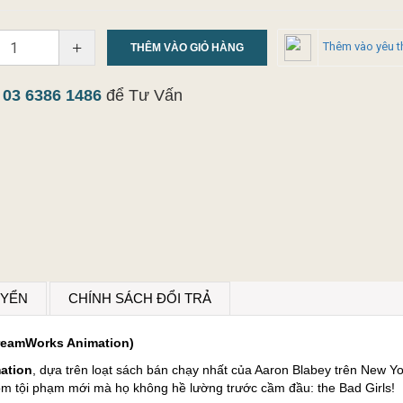
+
Thêm vào yêu t
THÊM VÀO GIỎ HÀNG
y
03 6386 1486
để Tư Vấn
UYỂN
CHÍNH SÁCH ĐỔI TRẢ
DreamWorks Animation)
ation
, dựa trên loạt sách bán chạy nhất của Aaron Blabey trên New 
óm tội phạm mới mà họ không hề lường trước cầm đầu: the Bad Girls!