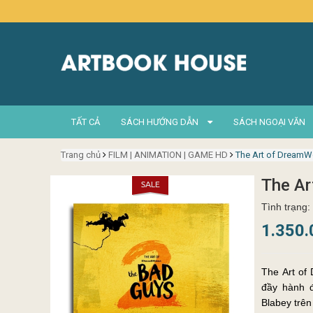
TẤT CẢ
SÁCH HƯỚNG DẪN
SÁCH NGOẠI VĂN
Trang chủ
FILM | ANIMATION | GAME HD
The Art of DreamW
The Ar
Tình trạng:
1.350
The Art of
đầy hành đ
Blabey trên