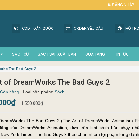
ĐĂNG NHẬP
COD TOÀN QUỐC
ORDER YÊU CẦU
HỖ TRỢ
SÁCH CŨ
SÁCH SẮP XUẤT BẢN
QUÀ TẶNG
TIN TỨC
orks The Bad Guys 2
t of DreamWorks The Bad Guys 2
Còn hàng
| Loại sản phẩm:
Sách
.000₫
1.550.000₫
 DreamWorks The Bad Guys 2 (The Art of DreamWorks Animation) Ph
ộng của DreamWorks Animation, dựa trên loạt sách bán chạy nhấ
 New York Times, The Bad Guys 2 theo chân nhóm tội phạm lừng danh 