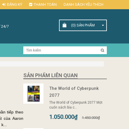
ĐĂNG KÝ
THANH TOÁN
DANH SÁCH YÊU THÍCH
(0)
SẢN PHẨM
 24/7
SẢN PHẨM LIÊN QUAN
The World of Cyberpunk
2077
The World of Cyberpunk 2077 Một
cuốn sách bìa c...
ần tiếp theo
1.050.000₫
1.450.000₫
t của Aaron
k...