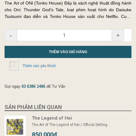
The Art of ONI (Tonko House) Đây là sách nghệ thuật đồng hành
cho Oni: Thunder God's Tale, loạt phim hoạt hình do Daisuke
Tsutsumi đạo diễn và Tonko House sản xuất cho Netflix. Cuốn
sách nghệ thuật này được xuất bản bởi BlueSheep. Đó là một
cuốn s...
-
+
THÊM VÀO GIỎ HÀNG
Thêm vào yêu thích
Gọi ngay
03 6386 1486
để Tư Vấn
SẢN PHẨM LIÊN QUAN
The Legend of Hei
The Art of The Legend of Hei / Official Setting...
850.000₫