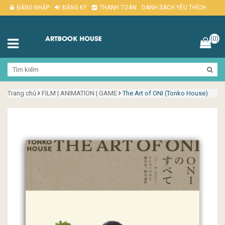
ĐĂNG NHẬP
ĐĂNG KÝ
THANH TOÁN
DANH SÁCH YÊU THÍCH
(0)
Trang chủ
FILM | ANIMATION | GAME
The Art of ONI (Tonko House)