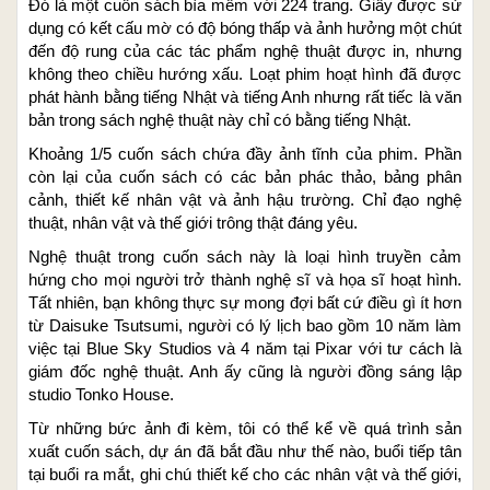
Đó là một cuốn sách bìa mềm với 224 trang. Giấy được sử
dụng có kết cấu mờ có độ bóng thấp và ảnh hưởng một chút
đến độ rung của các tác phẩm nghệ thuật được in, nhưng
không theo chiều hướng xấu. Loạt phim hoạt hình đã được
phát hành bằng tiếng Nhật và tiếng Anh nhưng rất tiếc là văn
bản trong sách nghệ thuật này chỉ có bằng tiếng Nhật.
Khoảng 1/5 cuốn sách chứa đầy ảnh tĩnh của phim. Phần
còn lại của cuốn sách có các bản phác thảo, bảng phân
cảnh, thiết kế nhân vật và ảnh hậu trường. Chỉ đạo nghệ
thuật, nhân vật và thế giới trông thật đáng yêu.
Nghệ thuật trong cuốn sách này là loại hình truyền cảm
hứng cho mọi người trở thành nghệ sĩ và họa sĩ hoạt hình.
Tất nhiên, bạn không thực sự mong đợi bất cứ điều gì ít hơn
từ Daisuke Tsutsumi, người có lý lịch bao gồm 10 năm làm
việc tại Blue Sky Studios và 4 năm tại Pixar với tư cách là
giám đốc nghệ thuật. Anh ấy cũng là người đồng sáng lập
studio Tonko House.
Từ những bức ảnh đi kèm, tôi có thể kể về quá trình sản
xuất cuốn sách, dự án đã bắt đầu như thế nào, buổi tiếp tân
tại buổi ra mắt, ghi chú thiết kế cho các nhân vật và thế giới,