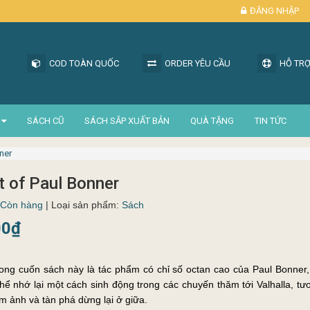
ĐĂNG NHẬP
COD TOÀN QUỐC
ORDER YÊU CẦU
HỖ TRỢ
SÁCH CŨ
SÁCH SẮP XUẤT BẢN
QUÀ TẶNG
TIN TỨC
ner
t of Paul Bonner
Còn hàng
| Loại sản phẩm:
Sách
00₫
ong cuốn sách này là tác phẩm có chỉ số octan cao của Paul Bonner,
hể nhớ lại một cách sinh động trong các chuyến thăm tới Valhalla, tươn
ám ảnh và tàn phá dừng lại ở giữa.