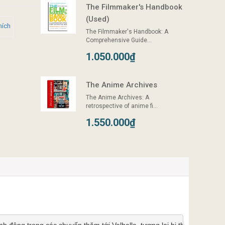
The Filmmaker's Handbook
(Used)
hích
The Filmmaker's Handbook: A
Comprehensive Guide...
1.050.000₫
The Anime Archives
The Anime Archives: A
retrospective of anime fi...
1.550.000₫
động trong các chuyến thăm tới Valhalla, tương lai bị thổi bay, và bị 