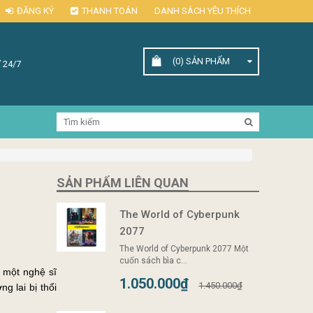
ĐĂNG KÝ
THANH TOÁN
DANH SÁCH YÊU THÍCH
(0)
SẢN PHẨM
 24/7
SẢN PHẨM LIÊN QUAN
The World of Cyberpunk
2077
The World of Cyberpunk 2077 Một
cuốn sách bìa c...
 một nghệ sĩ
1.050.000₫
1.450.000₫
g lai bị thổi