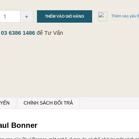
+
Thêm vào yêu t
THÊM VÀO GIỎ HÀNG
y
03 6386 1486
để Tư Vấn
UYỂN
CHÍNH SÁCH ĐỔI TRẢ
Paul Bonner
 cao của Paul Bonner, một nghệ sĩ gan dạ có thể nhớ lại một cách sinh 