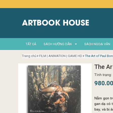
TẤT CẢ
SÁCH HƯỚNG DẪN
SÁCH NGOẠI VĂN
Trang chủ
FILM | ANIMATION | GAME HD
The Art of Paul Bon
The Ar
Tình trạng:
980.0
Nằm gọn tr
gan dạ có t
bay, và bị 