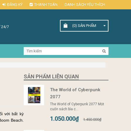
ĐĂNG KÝ
THANH TOÁN
DANH SÁCH YÊU THÍCH
(0)
SẢN PHẨM
 24/7
SẢN PHẨM LIÊN QUAN
The World of Cyberpunk
2077
The World of Cyberpunk 2077 Một
cuốn sách bìa c...
i với bất kỳ
1.050.000₫
1.450.000₫
 Boom Beach.