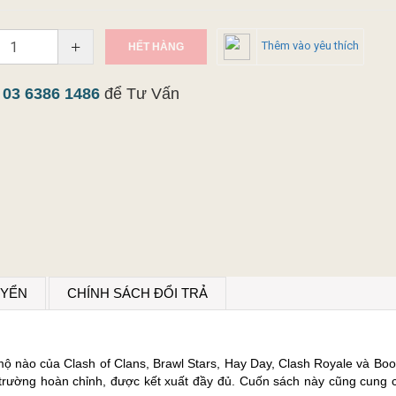
+
Thêm vào yêu thích
HẾT HÀNG
y
03 6386 1486
để Tư Vấn
UYỂN
CHÍNH SÁCH ĐỔI TRẢ
mộ nào của Clash of Clans, Brawl Stars, Hay Day, Clash Royale và Bo
trường hoàn chỉnh, được kết xuất đầy đủ. Cuốn sách này cũng cung c