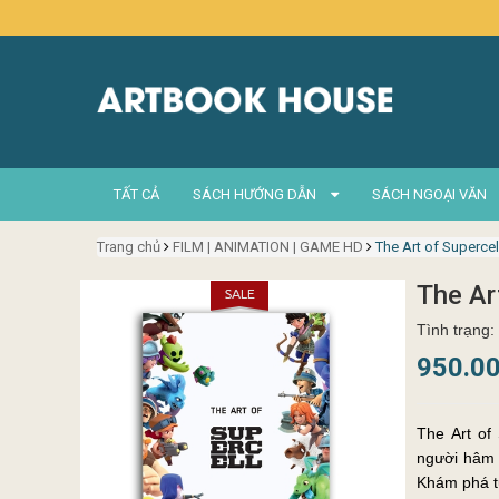
TẤT CẢ
SÁCH HƯỚNG DẪN
SÁCH NGOẠI VĂN
Trang chủ
FILM | ANIMATION | GAME HD
The Art of Supercel
The Ar
Tình trạng:
950.0
The Art of
người hâm 
Khám phá từ