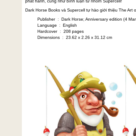
phát hành, cũng như bình luận từ nhóm Supercell!
Dark Horse Books và Supercell tự hào giới thiệu The Art 
Publisher ‏ : ‎ Dark Horse; Anniversary edition (4 M
Language ‏ : ‎ English
Hardcover ‏ : ‎ 208 pages
Dimensions ‏ : ‎ 23.62 x 2.26 x 31.12 cm