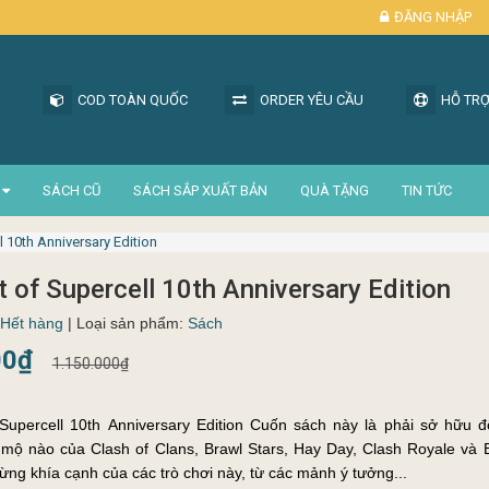
ĐĂNG NHẬP
COD TOÀN QUỐC
ORDER YÊU CẦU
HỖ TRỢ
SÁCH CŨ
SÁCH SẮP XUẤT BẢN
QUÀ TẶNG
TIN TỨC
l 10th Anniversary Edition
t of Supercell 10th Anniversary Edition
Hết hàng
| Loại sản phẩm:
Sách
00₫
1.150.000₫
 Supercell 10th Anniversary Edition Cuốn sách này là phải sở hữu đố
mộ nào của Clash of Clans, Brawl Stars, Hay Day, Clash Royale và
ng khía cạnh của các trò chơi này, từ các mảnh ý tưởng...