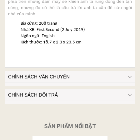
phía trên những đám mây sẽ khiến anh ta rung động đến tận
cùng, nhưng đó có thể là câu trả lời anh ta cần để cứu ngôi
nhà của mình.
Bìa cứng: 208 trang
Nhà XB: First Second (2 July 2019)
Ngôn ngữ: English
Kích thước: 18.7 x 2.3 x 23.5 cm
CHÍNH SÁCH VẬN CHUYỂN
CHÍNH SÁCH ĐỔI TRẢ
SẢN PHẨM NỔI BẬT