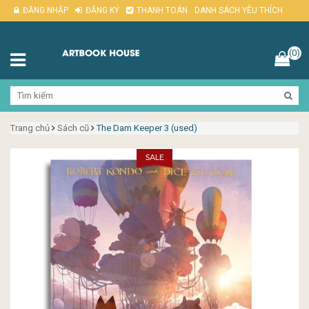
ĐĂNG NHẬP
ĐĂNG KÝ
THANH TOÁN
DANH SÁCH YÊU THÍCH
(0)
Trang chủ
Sách cũ
The Dam Keeper 3 (used)