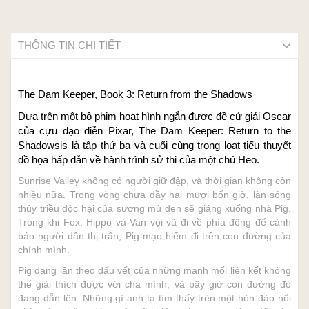
THÔNG TIN CHI TIẾT
The Dam Keeper, Book 3: Return from the Shadows
Dựa trên một bộ phim hoạt hình ngắn được đề cử giải Oscar
của cựu đạo diễn Pixar, The Dam Keeper: Return to the
Shadowsis là tập thứ ba và cuối cùng trong loạt tiểu thuyết
đồ họa hấp dẫn về hành trình sử thi của một chú Heo.
Sunrise Valley không có người giữ đập, và thời gian không còn
nhiều nữa. Trong vòng chưa đầy hai mươi bốn giờ, làn sóng
thủy triều độc hại của sương mù đen sẽ giáng xuống nhà Pig.
Trong khi Fox, Hippo và Van vội vã đi về phía đông để cảnh
báo người dân thị trấn, Pig mạo hiểm đi trên con đường của
chính mình.
Pig đang lần theo dấu vết của những manh mối liên kết không
thể giải thích được với cha mình, và bây giờ con đường đó
đang dẫn lên. Những gì anh ta tìm thấy trên một hòn đảo nổi