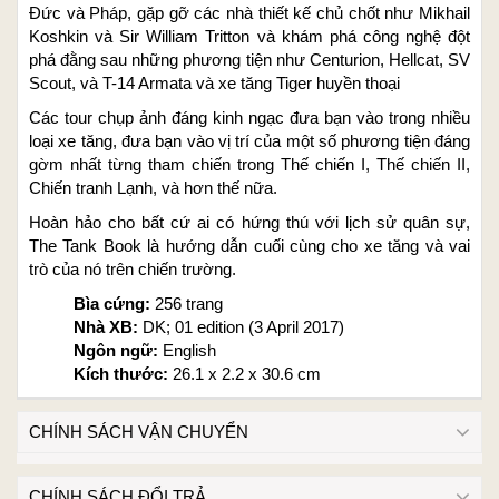
Đức và Pháp, gặp gỡ các nhà thiết kế chủ chốt như Mikhail
Koshkin và Sir William Tritton và khám phá công nghệ đột
phá đằng sau những phương tiện như Centurion, Hellcat, SV
Scout, và T-14 Armata và xe tăng Tiger huyền thoại
Các tour chụp ảnh đáng kinh ngạc đưa bạn vào trong nhiều
loại xe tăng, đưa bạn vào vị trí của một số phương tiện đáng
gờm nhất từng tham chiến trong Thế chiến I, Thế chiến II,
Chiến tranh Lạnh, và hơn thế nữa.
Hoàn hảo cho bất cứ ai có hứng thú với lịch sử quân sự,
The Tank Book là hướng dẫn cuối cùng cho xe tăng và vai
trò của nó trên chiến trường.
Bìa cứng:
256 trang
Nhà XB:
DK; 01 edition (3 April 2017)
Ngôn ngữ:
English
Kích thước:
26.1 x 2.2 x 30.6 cm
CHÍNH SÁCH VẬN CHUYỂN
CHÍNH SÁCH ĐỔI TRẢ