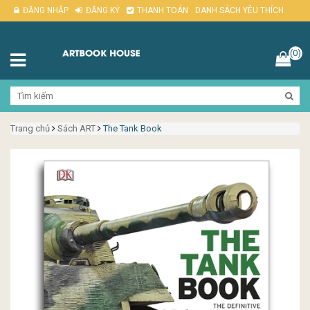
ĐĂNG NHẬP
ĐĂNG KÝ
THANH TOÁN
DANH SÁCH YÊU THÍCH
(0)
Trang chủ
Sách ART
The Tank Book