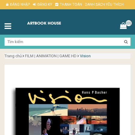
ĐĂNG NHẬP
ĐĂNG KÝ
THANH TOÁN
DANH SÁCH YÊU THÍCH
(0)
Trang chủ
FILM | ANIMATION | GAME HD
Vision