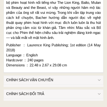
bộ phim hoạt hình nổi tiếng như The Lion King, Balto, Mulan
và Beauty and the Beast, vì vậy những người hâm mộ tác
phẩm của ông sẽ rất vui mừng. Trong khi vẫn tập trung vào
cách kể chuyện, Bacher hướng dẫn người đọc về nghệ
thuật quay phim hoạt hình với mục đích luôn luôn là thu hút
phản ứng cảm xúc từ khán giả. Tầm nhìn: Màu sắc và Bố
cục cho Phim thể hiện chiều sâu trải nghiệm đáng kinh ngạc
— và bắt mắt về mặt hình ảnh.
Publisher ‏ : ‎ Laurence King Publishing; 1st edition (14 May
2018)
Language ‏ : ‎ English
Hardcover ‏ : ‎ 240 pages
Dimensions ‏ : ‎ 22.48 x 2.67 x 29.08 cm
CHÍNH SÁCH VẬN CHUYỂN
CHÍNH SÁCH ĐỔI TRẢ