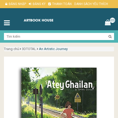
ĐĂNG NHẬP
ĐĂNG KÝ
THANH TOÁN
DANH SÁCH YÊU THÍCH
(0)
Trang chủ
3DTOTAL
An Artistic Journey