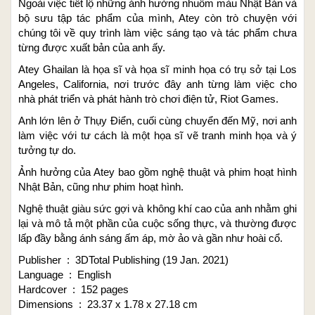
Ngoài việc tiết lộ những ảnh hưởng nhuốm màu Nhật Bản và
bộ sưu tập tác phẩm của mình, Atey còn trò chuyện với
chúng tôi về quy trình làm việc sáng tạo và tác phẩm chưa
từng được xuất bản của anh ấy.
Atey Ghailan là họa sĩ và họa sĩ minh họa có trụ sở tại Los
Angeles, California, nơi trước đây anh từng làm việc cho
nhà phát triển và phát hành trò chơi điện tử, Riot Games.
Anh lớn lên ở Thụy Điển, cuối cùng chuyển đến Mỹ, nơi anh
làm việc với tư cách là một họa sĩ vẽ tranh minh họa và ý
tưởng tự do.
Ảnh hưởng của Atey bao gồm nghệ thuật và phim hoạt hình
Nhật Bản, cũng như phim hoạt hình.
Nghệ thuật giàu sức gợi và không khí cao của anh nhằm ghi
lại và mô tả một phần của cuộc sống thực, và thường được
lấp đầy bằng ánh sáng ấm áp, mờ ảo và gần như hoài cổ.
Publisher ‏ : ‎ 3DTotal Publishing (19 Jan. 2021)
Language ‏ : ‎ English
Hardcover ‏ : ‎ 152 pages
Dimensions ‏ : ‎ 23.37 x 1.78 x 27.18 cm