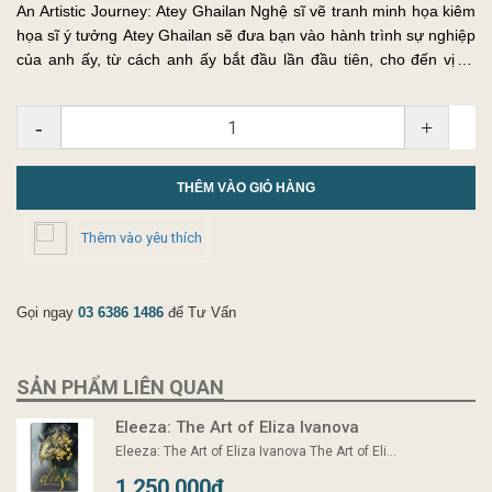
An Artistic Journey: Atey Ghailan Nghệ sĩ vẽ tranh minh họa kiêm
họa sĩ ý tưởng Atey Ghailan sẽ đưa bạn vào hành trình sự nghiệp
của anh ấy, từ cách anh ấy bắt đầu lần đầu tiên, cho đến vị trí
Người vẽ tranh minh họa cao cấp tại Riot Games, Califo...
-
+
THÊM VÀO GIỎ HÀNG
Thêm vào yêu thích
Gọi ngay
03 6386 1486
để Tư Vấn
SẢN PHẨM LIÊN QUAN
Eleeza: The Art of Eliza Ivanova
Eleeza: The Art of Eliza Ivanova The Art of Eli...
1.250.000₫