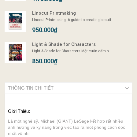
Linocut Printmaking
Linocut Printmaking: A guide to creating beauti...
950.000₫
Light & Shade for Characters
Light & Shade for Characters Một cuốn cẩm n...
850.000₫
THÔNG TIN CHI TIẾT
Giới Thiệu:
Là một nghệ sỹ, Michael (GIANT) LeSage kết hợp rất nhiều
ảnh hưởng và kỹ năng trong việc tạo ra một phong cách độc
nhất vô nhị.