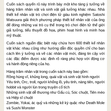
Cuốn sách quyến rũ này trình bày một kho tàng ý tưởng về
hàng trăm nhân vật và sinh vật giả tưởng khác nhau. Nhà
thiết kế nhân vật trò chơi điện tử giàu kinh nghiệm Satoshi
Matsuura giải thích phương pháp thiết kế nhân vật của ông
để đóng những vai trò cụ thể trong trò chơi điện tử thế giới
giả tưởng, tiểu thuyết đồ họa, phim hoạt hình và minh họa
mỹ thuật.
Cuốn sách nguồn đặc biệt này chứa hơn 600 thiết kế nhân
vật khác nhau cũng như hướng dẫn độc quyền chỉ cho bạn
cách lên ý tưởng và vẽ các nhân vật mới, đáng tin cậy với
các đặc điểm được xác định rõ ràng phù hợp với động cơ
và hành động riêng của họ.
Hàng trăm nhân vật trong cuốn sách này bao gồm:
Rồng hùng vĩ, khủng long, quái vật và sinh vật hình người
Yêu tinh, Orc, troll, người khổng lồ, yêu tinh, nàng tiên, người
hobbit và người lùn trong truyện cổ tích
Những sinh vật dễ thương như Gấu cú, Sóc chuột, Tiên mèo
và Hiệp sĩ chuột
Zombie, Yokai, ác quỷ và những kẻ kỳ quặc như Death Mole
và Sushi Monster