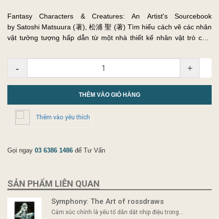
Fantasy Characters & Creatures: An Artist's Sourcebook
by Satoshi Matsuura (著), 松浦 聖 (著) Tìm hiểu cách vẽ các nhân
vật tưởng tượng hấp dẫn từ một nhà thiết kế nhân vật trò chơi
điện tử chuyên nghiệp! Cuốn sách quyến rũ này ...
-
+
THÊM VÀO GIỎ HÀNG
Thêm vào yêu thích
Gọi ngay
03 6386 1486
để Tư Vấn
SẢN PHẨM LIÊN QUAN
Symphony: The Art of rossdraws
Cảm xúc chính là yếu tố dẫn dắt nhịp điệu trong...