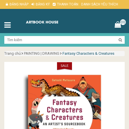
ĐĂNG NHẬP
ĐĂNG KÝ
THANH TOÁN
DANH SÁCH YÊU THÍCH
(0)
Trang chủ
PAINTING | DRAWING
Fantasy Characters & Creatures