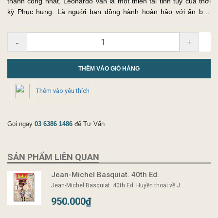
thành công nhất, Leonardo vẫn là một thiên tài tinh túy của thời
kỳ Phục hưng. Là người bạn đồng hành hoàn hảo với ấn bản
Leonardo Graphic Work, cuốn sách này là danh mục tổng hợp
n...
-
+
THÊM VÀO GIỎ HÀNG
Thêm vào yêu thích
Gọi ngay
03 6386 1486
để Tư Vấn
SẢN PHẨM LIÊN QUAN
Jean-Michel Basquiat. 40th Ed.
Jean-Michel Basquiat. 40th Ed. Huyền thoại về J...
950.000₫