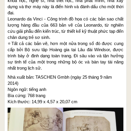
khoa học, nghệ sĩ, nhà triết học, nhà phát minh, nhà xây
dựng và thợ máy này là điển hình và đánh dấu cho một thời
đại.
Leonardo da Vinci - Công trình đồ họa có các bản sao chất
lượng hàng đầu của 663 bản vẽ của Leonardo, từ nghiên
cứu giải phẫu
đến kiến ​​trúc, từ thiết kế kỹ thuật phức tạp đến
chân dung trẻ sơ sinh.
⭐️
Tất cả các bản vẽ, hơn một nửa trong số đó được cung
cấp bởi Bộ sưu tập Hoàng gia tại Lâu đài Windsor, được
trình bày ở định dạng toàn trang. Đi sâu vào và tận hưởng
sự tinh tế của một trong những bộ óc và bàn tay tài năng
nhất trong lịch sử.
Nhà xuất bản: TASCHEN Gmbh (ngày 25 tháng 9 năm
2014)
Ngôn ngữ: tiếng anh
Bìa cứng: 768 trang
Kích thước: 14,99 x 4,57 x 20,07 cm