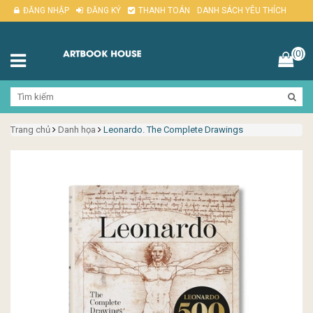
ĐĂNG NHẬP
ĐĂNG KÝ
THANH TOÁN
DANH SÁCH YÊU THÍCH
(0)
Trang chủ
Danh họa
Leonardo. The Complete Drawings