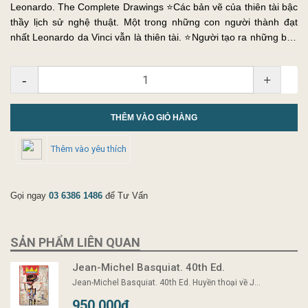
Leonardo. The Complete Drawings ⭐️Các bản vẽ của thiên tài bậc
thầy lịch sử nghệ thuật. Một trong những con người thành đạt
nhất Leonardo da Vinci vẫn là thiên tài. ⭐️Người tạo ra những bức
tranh nổi tiếng nhất thế giới, nhà khoa học, nghệ sĩ, nhà...
-
+
THÊM VÀO GIỎ HÀNG
Thêm vào yêu thích
Gọi ngay
03 6386 1486
để Tư Vấn
SẢN PHẨM LIÊN QUAN
Jean-Michel Basquiat. 40th Ed.
Jean-Michel Basquiat. 40th Ed. Huyền thoại về J...
950.000₫