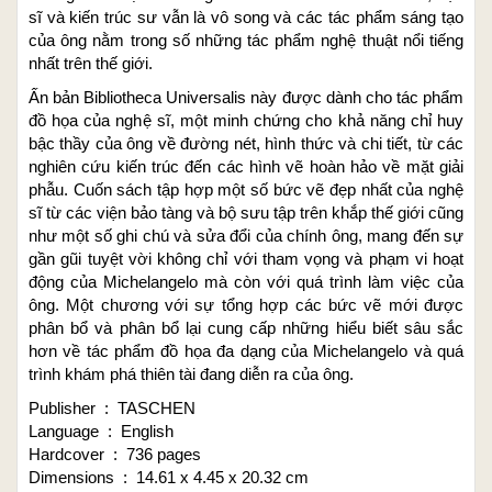
sĩ và kiến trúc sư vẫn là vô song và các tác phẩm sáng tạo
của ông nằm trong số những tác phẩm nghệ thuật nổi tiếng
nhất trên thế giới.
Ấn bản Bibliotheca Universalis này được dành cho tác phẩm
đồ họa của nghệ sĩ, một minh chứng cho khả năng chỉ huy
bậc thầy của ông về đường nét, hình thức và chi tiết, từ các
nghiên cứu kiến trúc đến các hình vẽ hoàn hảo về mặt giải
phẫu. Cuốn sách tập hợp một số bức vẽ đẹp nhất của nghệ
sĩ từ các viện bảo tàng và bộ sưu tập trên khắp thế giới cũng
như một số ghi chú và sửa đổi của chính ông, mang đến sự
gần gũi tuyệt vời không chỉ với tham vọng và phạm vi hoạt
động của Michelangelo mà còn với quá trình làm việc của
ông. Một chương với sự tổng hợp các bức vẽ mới được
phân bổ và phân bổ lại cung cấp những hiểu biết sâu sắc
hơn về tác phẩm đồ họa đa dạng của Michelangelo và quá
trình khám phá thiên tài đang diễn ra của ông.
Publisher ‏ : ‎ TASCHEN
Language ‏ : ‎ English
Hardcover ‏ : ‎ 736 pages
Dimensions ‏ : ‎ 14.61 x 4.45 x 20.32 cm