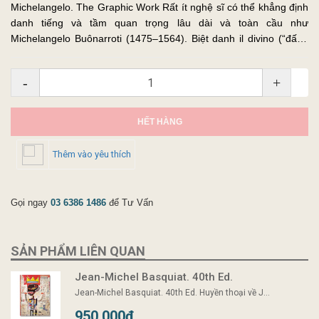
Michelangelo. The Graphic Work Rất ít nghệ sĩ có thể khẳng định
danh tiếng và tầm quan trọng lâu dài và toàn cầu như
Michelangelo Buônarroti (1475–1564). Biệt danh il divino (“đấng
thần thánh”) đã được đặt cho ông từ những năm 1530 cho đến
tận ngà...
-
+
HẾT HÀNG
Thêm vào yêu thích
Gọi ngay
03 6386 1486
để Tư Vấn
SẢN PHẨM LIÊN QUAN
Jean-Michel Basquiat. 40th Ed.
Jean-Michel Basquiat. 40th Ed. Huyền thoại về J...
950.000₫