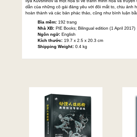
Ilya Kuvshinov là một họa sĩ vẽ tranh minh họa và truyện
dẫn của những cô gái đáng yêu với đôi mắt to, chịu ảnh
hoàn thành và các bản phác thảo, cũng như bình luận bằn
Bìa mềm:
192 trang
Nhà XB:
PIE Books; Bilingual edition (1 April 2017)
Ngôn ngữ:
English
Kích thước:
19.7 x 2.5 x 20.3 cm
Shipping Weight:
0.4 kg