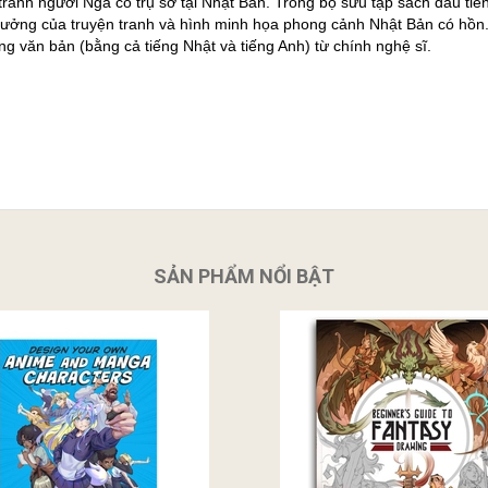
 tranh người Nga có trụ sở tại Nhật Bản. Trong bộ sưu tập sách đầu tiê
 hưởng của truyện tranh và hình minh họa phong cảnh Nhật Bản có hồn
g văn bản (bằng cả tiếng Nhật và tiếng Anh) từ chính nghệ sĩ.
SẢN PHẨM NỔI BẬT