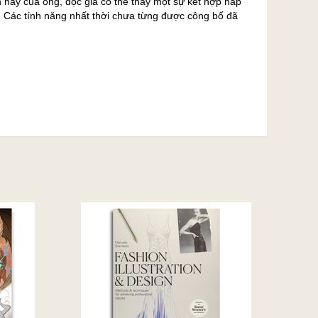
n này của ông, độc giả có thể thấy một sự kết hợp hấp
. Các tính năng nhất thời chưa từng được công bố đã