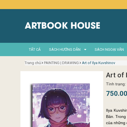
TẤT CẢ
SÁCH HƯỚNG DẪN
SÁCH NGOẠI VĂN
Trang chủ
PAINTING | DRAWING
Art of Ilya Kuvshinov
Art of
Tình trạng:
750.0
Ilya Kuvshi
Bản. Trong 
của những c