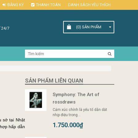
ĐĂNG KÝ
THANH TOÁN
DANH SÁCH YÊU THÍCH
(0)
SẢN PHẨM
 24/7
SẢN PHẨM LIÊN QUAN
Symphony: The Art of
rossdraws
Cảm xúc chính là yếu tố dẫn dắt
nhịp điệu trong...
ụ sở tại Nhật
1.750.000₫
t hợp hấp dẫn