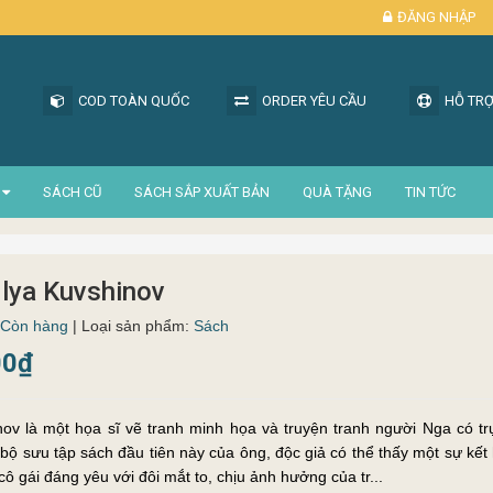
ĐĂNG NHẬP
COD TOÀN QUỐC
ORDER YÊU CẦU
HỖ TRỢ
SÁCH CŨ
SÁCH SẮP XUẤT BẢN
QUÀ TẶNG
TIN TỨC
 Ilya Kuvshinov
Còn hàng
| Loại sản phẩm:
Sách
00₫
nov là một họa sĩ vẽ tranh minh họa và truyện tranh người Nga có tr
bộ sưu tập sách đầu tiên này của ông, độc giả có thể thấy một sự kế
ô gái đáng yêu với đôi mắt to, chịu ảnh hưởng của tr...