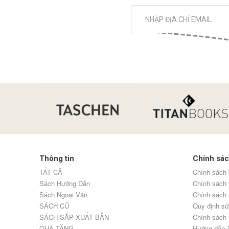
Thông tin
Chính sá
TẤT CẢ
Chính sách 
Sách Hướng Dẫn
Chính sách
Sách Ngoại Văn
Chính sách 
SÁCH CŨ
Quy định sử
SÁCH SẮP XUẤT BẢN
Chính sách 
QUÀ TẶNG
Hướng dẫn 