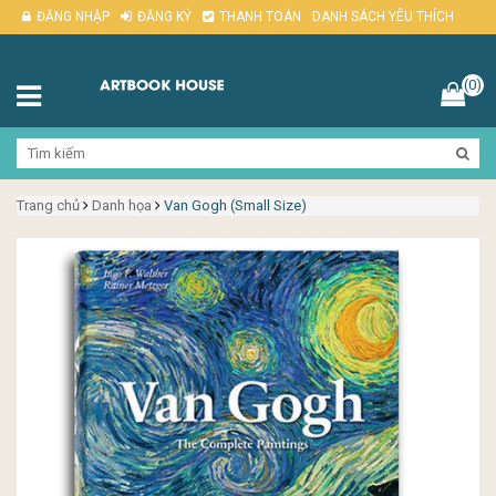
ĐĂNG NHẬP
ĐĂNG KÝ
THANH TOÁN
DANH SÁCH YÊU THÍCH
(0)
Trang chủ
Danh họa
Van Gogh (Small Size)